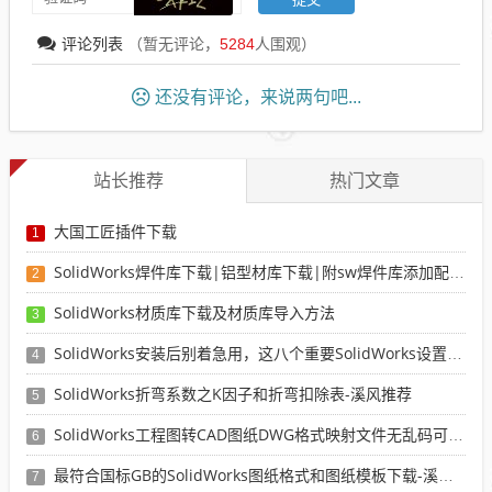
评论列表
（暂无评论，
5284
人围观）
还没有评论，来说两句吧...
站长推荐
热门文章
大国工匠插件下载
1
SolidWorks焊件库下载|铝型材库下载|附sw焊件库添加配置使用教程
2
SolidWorks材质库下载及材质库导入方法
3
SolidWorks安装后别着急用，这八个重要SolidWorks设置可以提高你的画图效率
4
SolidWorks折弯系数之K因子和折弯扣除表-溪风推荐
5
SolidWorks工程图转CAD图纸DWG格式映射文件无乱码可分层-溪风亲测推荐
6
最符合国标GB的SolidWorks图纸格式和图纸模板下载-溪风专用版
7