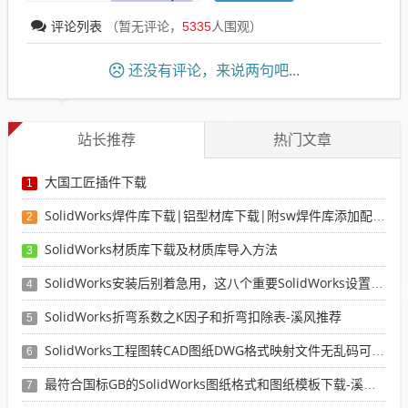
评论列表
（暂无评论，
5335
人围观）
还没有评论，来说两句吧...
站长推荐
热门文章
大国工匠插件下载
1
SolidWorks焊件库下载|铝型材库下载|附sw焊件库添加配置使用教程
2
SolidWorks材质库下载及材质库导入方法
3
SolidWorks安装后别着急用，这八个重要SolidWorks设置可以提高你的画图效率
4
SolidWorks折弯系数之K因子和折弯扣除表-溪风推荐
5
SolidWorks工程图转CAD图纸DWG格式映射文件无乱码可分层-溪风亲测推荐
6
最符合国标GB的SolidWorks图纸格式和图纸模板下载-溪风专用版
7