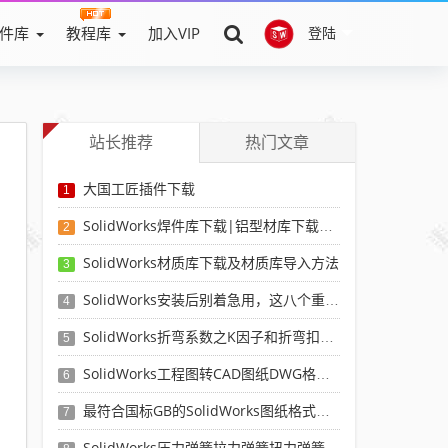
件库
教程库
加入VIP
登陆
站长推荐
热门文章
大国工匠插件下载
1
SolidWorks焊件库下载|铝型材库下载|附sw焊件库添加配置使用教程
2
SolidWorks材质库下载及材质库导入方法
3
SolidWorks安装后别着急用，这八个重要SolidWorks设置可以提高你的画图效率
4
SolidWorks折弯系数之K因子和折弯扣除表-溪风推荐
5
SolidWorks工程图转CAD图纸DWG格式映射文件无乱码可分层-溪风亲测推荐
6
最符合国标GB的SolidWorks图纸格式和图纸模板下载-溪风专用版
7
SolidWorks压力弹簧拉力弹簧扭力弹簧涡卷弹簧自动生成宏程序下载