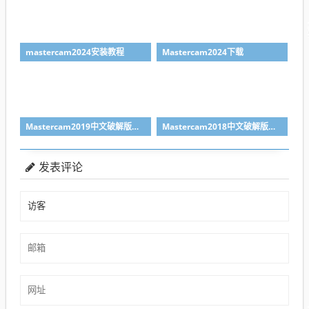
mastercam2024安装教程
Mastercam2024下载
Mastercam2019中文破解版下载附安装教程-亲测可用9
Mastercam2018中文破解版下载附安装教程-亲测可用
发表评论