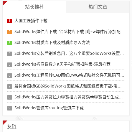
站长推荐
热门文章
大国工匠插件下载
1
SolidWorks焊件库下载|铝型材库下载|附sw焊件库添加配置使用教程
2
SolidWorks材质库下载及材质库导入方法
3
SolidWorks安装后别着急用，这八个重要SolidWorks设置可以提高你的画图效率
4
SolidWorks折弯系数之K因子和折弯扣除表-溪风推荐
5
SolidWorks工程图转CAD图纸DWG格式映射文件无乱码可分层-溪风亲测推荐
6
最符合国标GB的SolidWorks图纸格式和图纸模板下载-溪风专用版
7
SolidWorks压力弹簧拉力弹簧扭力弹簧涡卷弹簧自动生成宏程序下载
8
SolidWorks管道库routing管道库下载
9
友链