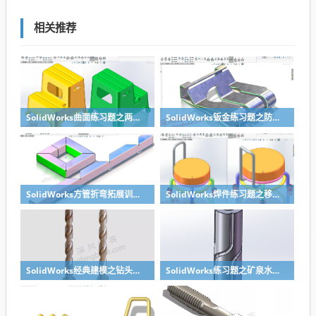
相关推荐
SolidWorks曲面练习题之两步踢凳建模，看似曲面实则特征
SolidWorks钣金练习题之防松档卡建模，钣金命令综合练习
SolidWorks方管折弯拓展训练，你会了吗？
SolidWorks焊件练习题之移动小矮凳，思路对了就不难
SolidWorks经典建模之钻头刀具的绘制，螺纹收尾是关键技巧
SolidWorks练习题之矿泉水瓶的绘制，难度不大主要是顶部螺纹的处理