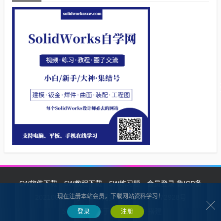
SW软件下载
SW教程下载
SW练习题
会员登录
鲁ICP备
现在注册本站会员，下载网站资料学习！
2021002287号-1鲁公网安备 37132902372928号
SW自学网
Z-BlogPHP
基于
搭建
登录
注册