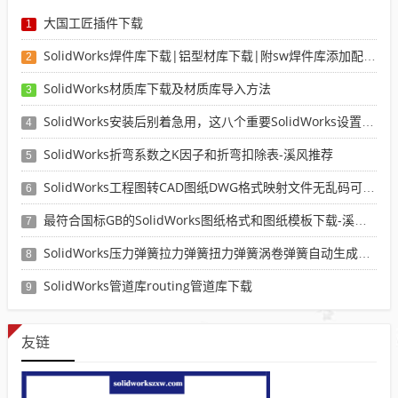
大国工匠插件下载
1
SolidWorks焊件库下载|铝型材库下载|附sw焊件库添加配置使用教程
2
SolidWorks材质库下载及材质库导入方法
3
SolidWorks安装后别着急用，这八个重要SolidWorks设置可以提高你的画图效率
4
SolidWorks折弯系数之K因子和折弯扣除表-溪风推荐
5
SolidWorks工程图转CAD图纸DWG格式映射文件无乱码可分层-溪风亲测推荐
6
最符合国标GB的SolidWorks图纸格式和图纸模板下载-溪风专用版
7
SolidWorks压力弹簧拉力弹簧扭力弹簧涡卷弹簧自动生成宏程序下载
8
SolidWorks管道库routing管道库下载
9
友链