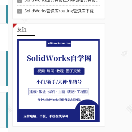
8
SolidWorks管道库routing管道库下载
9
友链