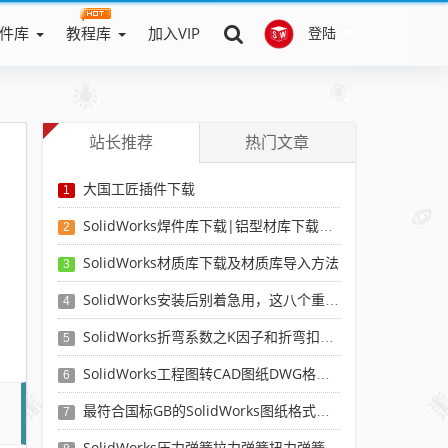
件库
教程库
加入VIP
登陆
站长推荐
热门文章
大国工匠插件下载
1
SolidWorks焊件库下载|铝型材库下载|附sw焊件库添加配置使用教程
2
SolidWorks材质库下载及材质库导入方法
3
SolidWorks安装后别着急用，这八个重要SolidWorks设置可以提高你的画图效率
4
SolidWorks折弯系数之K因子和折弯扣除表-溪风推荐
5
SolidWorks工程图转CAD图纸DWG格式映射文件无乱码可分层-溪风亲测推荐
6
最符合国标GB的SolidWorks图纸格式和图纸模板下载-溪风专用版
7
SolidWorks压力弹簧拉力弹簧扭力弹簧涡卷弹簧自动生成宏程序下载