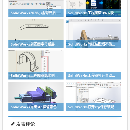
SolidWorks2026小金球开启方法realview功能开启
SolidWorks工程图转DWG映射文件制作方法
SolidWorks剖视图字母断层无需手动修改，设置一下就好
SolidWorks气缸装配后不能移动？溪风给你解决方法
SolidWorks工程图图纸比例修改快速方法
SolidWorks工程图打开自动全屏方法
SolidWorks导出stp保留颜色的关键两点要做到
SolidWorks打开stp保存装配体子零件没有保存怎么办？
发表评论