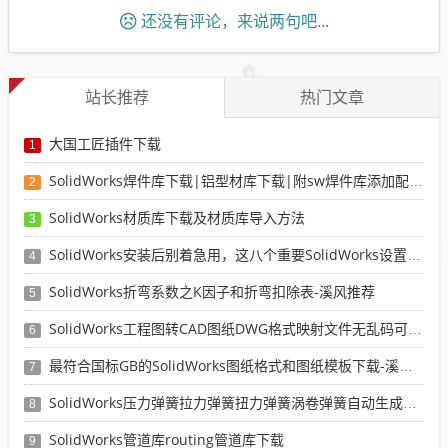
还没有评论，来说两句吧...
站长推荐
热门文章
大国工匠插件下载
1
SolidWorks焊件库下载|铝型材库下载|附sw焊件库添加配置使用教程
2
SolidWorks材质库下载及材质库导入方法
3
SolidWorks安装后别着急用，这八个重要SolidWorks设置可以提高你的画图效率
4
SolidWorks折弯系数之K因子和折弯扣除表-溪风推荐
5
SolidWorks工程图转CAD图纸DWG格式映射文件无乱码可分层-溪风亲测推荐
6
最符合国标GB的SolidWorks图纸格式和图纸模板下载-溪风专用版
7
SolidWorks压力弹簧拉力弹簧扭力弹簧涡卷弹簧自动生成宏程序下载
8
SolidWorks管道库routing管道库下载
9