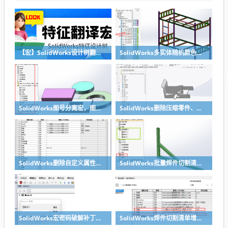
【宏】SolidWorks设计树翻译宏下载，实现特征的中英翻译
SolidWorks多实体随机颜色宏下载，多实体钣金焊件随机上色
SolidWorks图号分离宏，图号名称装配体自动遍历所有零件自动更新
SolidWorks删除压缩零件、特征、配合宏，让设计树更整洁
SolidWorks删除自定义属性宏+配置特定宏
SolidWorks批量焊件切割清单带属性导出零件宏，方便实用
SolidWorks宏密码破解补丁，适合所有带密码的宏
SolidWorks焊件切割清单增加单重总重属性宏