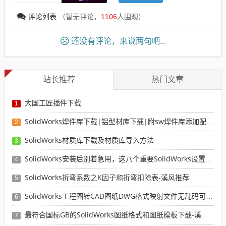
评论列表
（暂无评论，
1106
人围观）
还没有评论，来说两句吧...
站长推荐
热门文章
大国工匠插件下载
1
SolidWorks焊件库下载|铝型材库下载|附sw焊件库添加配置使用教程
2
SolidWorks材质库下载及材质库导入方法
3
SolidWorks安装后别着急用，这八个重要SolidWorks设置可以提高你的画图效率
4
SolidWorks折弯系数之K因子和折弯扣除表-溪风推荐
5
SolidWorks工程图转CAD图纸DWG格式映射文件无乱码可分层-溪风亲测推荐
6
最符合国标GB的SolidWorks图纸格式和图纸模板下载-溪风专用版
7