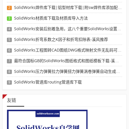
SolidWorks焊件库下载|铝型材库下载|附sw焊件库添加配置使用教程
2
SolidWorks材质库下载及材质库导入方法
3
SolidWorks安装后别着急用，这八个重要SolidWorks设置可以提高你的画图效率
4
SolidWorks折弯系数之K因子和折弯扣除表-溪风推荐
5
SolidWorks工程图转CAD图纸DWG格式映射文件无乱码可分层-溪风亲测推荐
6
最符合国标GB的SolidWorks图纸格式和图纸模板下载-溪风专用版
7
SolidWorks压力弹簧拉力弹簧扭力弹簧涡卷弹簧自动生成宏程序下载
8
SolidWorks管道库routing管道库下载
9
友链