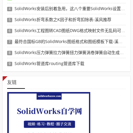
SolidWorks安装后别着急用，这八个重要SolidWorks设置可以提高你的画图效率
4
SolidWorks折弯系数之K因子和折弯扣除表-溪风推荐
5
SolidWorks工程图转CAD图纸DWG格式映射文件无乱码可分层-溪风亲测推荐
6
最符合国标GB的SolidWorks图纸格式和图纸模板下载-溪风专用版
7
SolidWorks压力弹簧拉力弹簧扭力弹簧涡卷弹簧自动生成宏程序下载
8
SolidWorks管道库routing管道库下载
9
友链