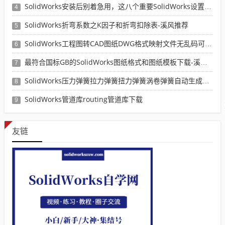
SolidWorks安装后别着急用，这八个重要SolidWorks设置可以提高你的画图效率
4
SolidWorks折弯系数之K因子和折弯扣除表-溪风推荐
5
SolidWorks工程图转CAD图纸DWG格式映射文件无乱码可分层-溪风亲测推荐
6
最符合国标GB的SolidWorks图纸格式和图纸模板下载-溪风专用版
7
SolidWorks压力弹簧拉力弹簧扭力弹簧涡卷弹簧自动生成宏程序下载
8
SolidWorks管道库routing管道库下载
9
友链