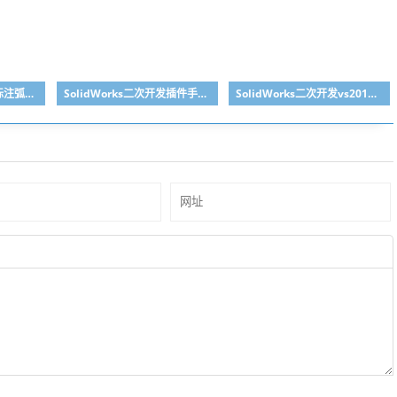
SolidWorks草图如何标注弧长？
SolidWorks二次开发插件手动卸载重新安装方法
SolidWorks二次开发vs2019设置默认管理员身份运行方法