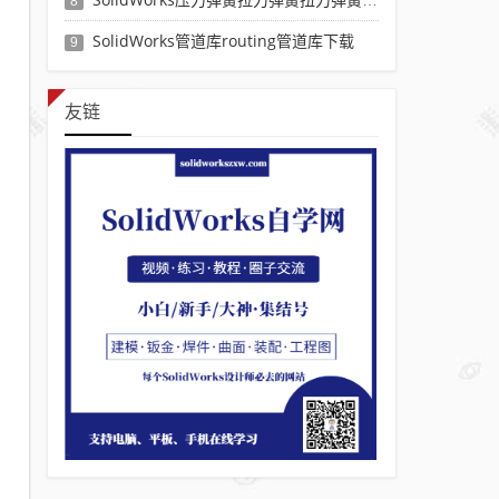
8
SolidWorks管道库routing管道库下载
9
友链