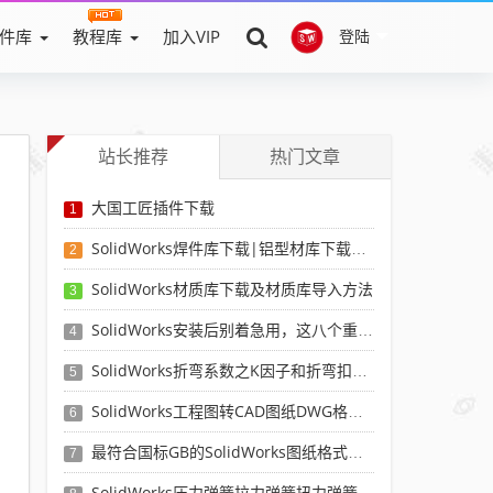
件库
教程库
加入VIP
登陆
站长推荐
热门文章
大国工匠插件下载
1
SolidWorks焊件库下载|铝型材库下载|附sw焊件库添加配置使用教程
2
SolidWorks材质库下载及材质库导入方法
3
SolidWorks安装后别着急用，这八个重要SolidWorks设置可以提高你的画图效率
4
SolidWorks折弯系数之K因子和折弯扣除表-溪风推荐
5
SolidWorks工程图转CAD图纸DWG格式映射文件无乱码可分层-溪风亲测推荐
6
最符合国标GB的SolidWorks图纸格式和图纸模板下载-溪风专用版
7
SolidWorks压力弹簧拉力弹簧扭力弹簧涡卷弹簧自动生成宏程序下载