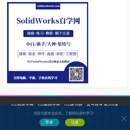
SW软件下载
SW教程下载
SW练习题
会员登录
鲁ICP备
现在注册本站会员，下载网站资料学习！
2021002287号-1鲁公网安备 37132902372928号
SW自学网
Z-BlogPHP
基于
搭建
登录
注册