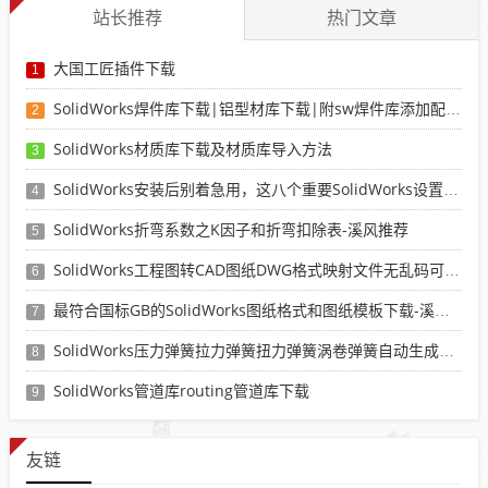
站长推荐
热门文章
大国工匠插件下载
1
SolidWorks焊件库下载|铝型材库下载|附sw焊件库添加配置使用教程
2
SolidWorks材质库下载及材质库导入方法
3
SolidWorks安装后别着急用，这八个重要SolidWorks设置可以提高你的画图效率
4
SolidWorks折弯系数之K因子和折弯扣除表-溪风推荐
5
SolidWorks工程图转CAD图纸DWG格式映射文件无乱码可分层-溪风亲测推荐
6
最符合国标GB的SolidWorks图纸格式和图纸模板下载-溪风专用版
7
SolidWorks压力弹簧拉力弹簧扭力弹簧涡卷弹簧自动生成宏程序下载
8
SolidWorks管道库routing管道库下载
9
友链