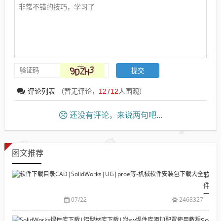
评论列表
（暂无评论，
12712
人围观）
还没有评论，来说两句吧...
图文推荐
软
件
下
07/22
2468327
载
目
Solid