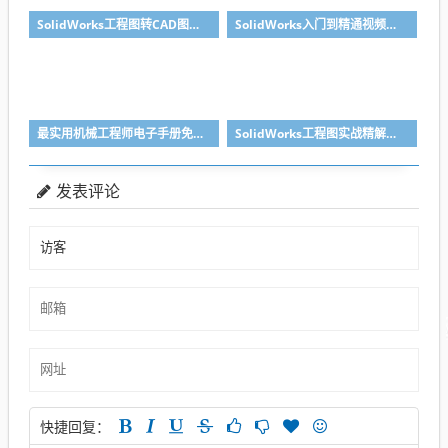
SolidWorks工程图转CAD图纸DWG格式映射文件无乱码可分层-溪风亲测推荐
SolidWorks入门到精通视频教程（适合sw2018-2026）
最实用机械工程师电子手册免费下载
SolidWorks工程图实战精解（SolidWorks模板制作教程）pdf及随书光盘-
发表评论
快捷回复：