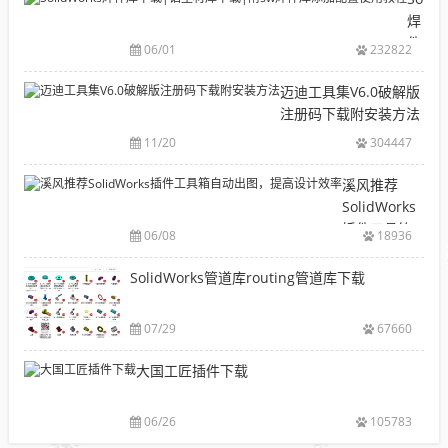
录
焊
CAD|
件
06/01
232822
等-
库
机
下
迈迪工具集V6.0破解版
械
载|
注册码下载附安装方法
软
铝
11/20
304447
件
型
安
材
溪风推荐
装
库
SolidWorks
包
下
插件工具箱
下
06/08
18936
载|
自动出图，
载
附
提高设计效
SolidWorks管道库routing管道库下载
大
sw
率
全
焊
件
07/29
67660
库
大国工匠插件下载
添
加
配
06/26
105783
置