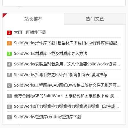
站长推荐
热门文章
大国工匠插件下载
1
SolidWorks焊件库下载|铝型材库下载|附sw焊件库添加配置使用教程
2
SolidWorks材质库下载及材质库导入方法
3
SolidWorks安装后别着急用，这八个重要SolidWorks设置可以提高你的画图效率
4
SolidWorks折弯系数之K因子和折弯扣除表-溪风推荐
5
SolidWorks工程图转CAD图纸DWG格式映射文件无乱码可分层-溪风亲测推荐
6
最符合国标GB的SolidWorks图纸格式和图纸模板下载-溪风专用版
7
SolidWorks压力弹簧拉力弹簧扭力弹簧涡卷弹簧自动生成宏程序下载
8
SolidWorks管道库routing管道库下载
9