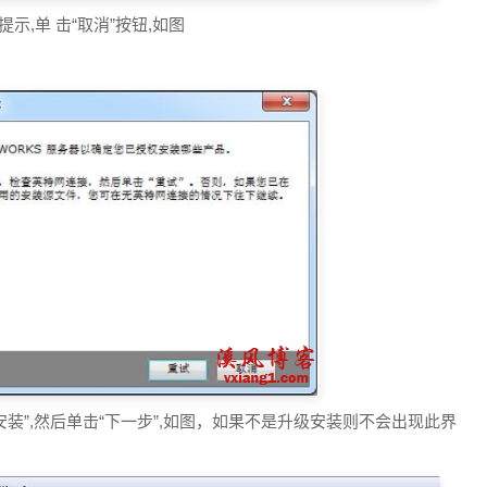
示,单 击“取消”按钮,如图
SP0 的新安装”,然后单击“下一步”,如图，如果不是升级安装则不会出现此界