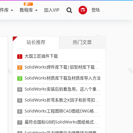
件库
教程库
加入VIP
登陆
站长推荐
热门文章
大国工匠插件下载
1
SolidWorks焊件库下载|铝型材库下载|附sw焊件库添加配置使用教程
2
SolidWorks材质库下载及材质库导入方法
3
SolidWorks安装后别着急用，这八个重要SolidWorks设置可以提高你的画图效率
4
SolidWorks折弯系数之K因子和折弯扣除表-溪风推荐
5
SolidWorks工程图转CAD图纸DWG格式映射文件无乱码可分层-溪风亲测推荐
6
最符合国标GB的SolidWorks图纸格式和图纸模板下载-溪风专用版
7
SolidWorks压力弹簧拉力弹簧扭力弹簧涡卷弹簧自动生成宏程序下载