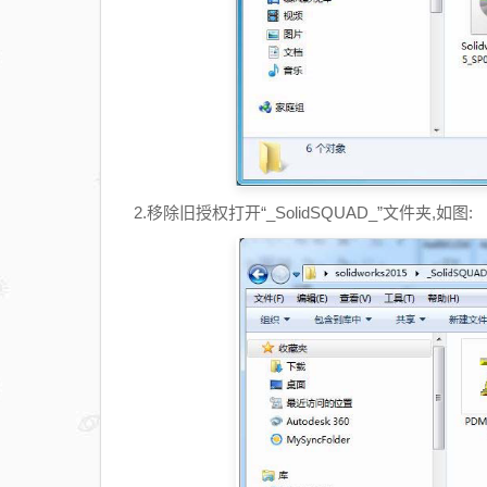
2.移除旧授权打开“_SolidSQUAD_”文件夹,如图: