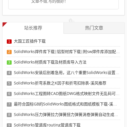
文章不错,写的很好！
站长推荐
热门文章
大国工匠插件下载
1
SolidWorks焊件库下载|铝型材库下载|附sw焊件库添加配置使用教程
2
SolidWorks材质库下载及材质库导入方法
3
SolidWorks安装后别着急用，这八个重要SolidWorks设置可以提高你的画图效率
4
SolidWorks折弯系数之K因子和折弯扣除表-溪风推荐
5
SolidWorks工程图转CAD图纸DWG格式映射文件无乱码可分层-溪风亲测推荐
6
最符合国标GB的SolidWorks图纸格式和图纸模板下载-溪风专用版
7
SolidWorks压力弹簧拉力弹簧扭力弹簧涡卷弹簧自动生成宏程序下载
8
SolidWorks管道库routing管道库下载
9