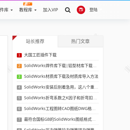
件库
教程库
加入VIP
登陆
站长推荐
热门文章
大国工匠插件下载
1
SolidWorks焊件库下载|铝型材库下载|附sw焊件库添加配置使用教程
2
SolidWorks材质库下载及材质库导入方法
3
SolidWorks安装后别着急用，这八个重要SolidWorks设置可以提高你的画图效率
4
SolidWorks折弯系数之K因子和折弯扣除表-溪风推荐
5
SolidWorks工程图转CAD图纸DWG格式映射文件无乱码可分层-溪风亲测推荐
6
最符合国标GB的SolidWorks图纸格式和图纸模板下载-溪风专用版
7
SolidWorks压力弹簧拉力弹簧扭力弹簧涡卷弹簧自动生成宏程序下载