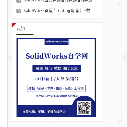
8
SolidWorks管道库routing管道库下载
9
友链