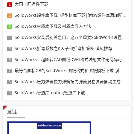
大国工匠插件下载
1
SolidWorks焊件库下载|铝型材库下载|附sw焊件库添加配置使用教程
2
SolidWorks材质库下载及材质库导入方法
3
SolidWorks安装后别着急用，这八个重要SolidWorks设置可以提高你的画图效率
4
SolidWorks折弯系数之K因子和折弯扣除表-溪风推荐
5
SolidWorks工程图转CAD图纸DWG格式映射文件无乱码可分层-溪风亲测推荐
6
最符合国标GB的SolidWorks图纸格式和图纸模板下载-溪风专用版
7
SolidWorks压力弹簧拉力弹簧扭力弹簧涡卷弹簧自动生成宏程序下载
8
SolidWorks管道库routing管道库下载
9
友链