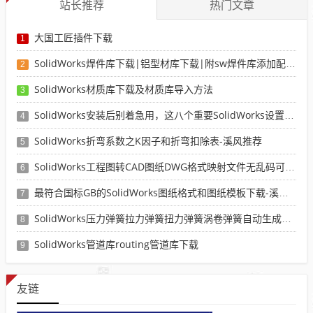
站长推荐
热门文章
大国工匠插件下载
1
SolidWorks焊件库下载|铝型材库下载|附sw焊件库添加配置使用教程
2
SolidWorks材质库下载及材质库导入方法
3
SolidWorks安装后别着急用，这八个重要SolidWorks设置可以提高你的画图效率
4
SolidWorks折弯系数之K因子和折弯扣除表-溪风推荐
5
SolidWorks工程图转CAD图纸DWG格式映射文件无乱码可分层-溪风亲测推荐
6
最符合国标GB的SolidWorks图纸格式和图纸模板下载-溪风专用版
7
SolidWorks压力弹簧拉力弹簧扭力弹簧涡卷弹簧自动生成宏程序下载
8
SolidWorks管道库routing管道库下载
9
友链