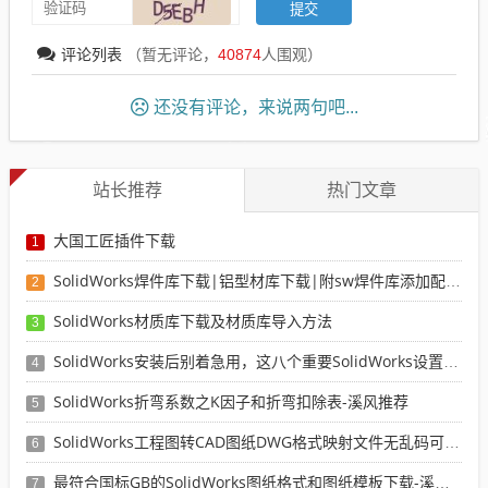
评论列表
（暂无评论，
40874
人围观）
还没有评论，来说两句吧...
站长推荐
热门文章
大国工匠插件下载
1
SolidWorks焊件库下载|铝型材库下载|附sw焊件库添加配置使用教程
2
SolidWorks材质库下载及材质库导入方法
3
SolidWorks安装后别着急用，这八个重要SolidWorks设置可以提高你的画图效率
4
SolidWorks折弯系数之K因子和折弯扣除表-溪风推荐
5
SolidWorks工程图转CAD图纸DWG格式映射文件无乱码可分层-溪风亲测推荐
6
最符合国标GB的SolidWorks图纸格式和图纸模板下载-溪风专用版
7