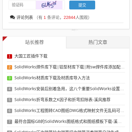
评论列表
（有
1
条评论，
22844
人围观）
站长推荐
热门文章
大国工匠插件下载
1
SolidWorks焊件库下载|铝型材库下载|附sw焊件库添加配置使用教程
2
SolidWorks材质库下载及材质库导入方法
3
SolidWorks安装后别着急用，这八个重要SolidWorks设置可以提高你的画图效率
4
SolidWorks折弯系数之K因子和折弯扣除表-溪风推荐
5
SolidWorks工程图转CAD图纸DWG格式映射文件无乱码可分层-溪风亲测推荐
6
最符合国标GB的SolidWorks图纸格式和图纸模板下载-溪风专用版
7