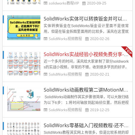
构动作，实现甲方提出的要求就可以，对于设计师的
solidworks教程VIP
2020-09-25
技能要求非常的全面，需要大量的设计经验，下面就
分享一个不错的非标自动化案例，希望大家可以从中
SolidWorks实体可以转换钣金并可以展开下料？很多新手不知道，溪风实战讲解
学到不少设计理念和设计经验！目录├─01：铝幕墙
设备简介├─02：项目...
实体转换钣金在SolidWorks钣金设计里面不是很常
用，但是在钣金拆图里面用的比较多，溪风在这里就
给大家讲解一下 概念： 实体转换钣金就是通过Solid
SolidWorks视频教程
2020-02-26
Works实体三维建模，然后画好之后使用钣金模块的
实体转换钣金进行钣金零件的转...
SolidWorks实战经验小视频免费分享-溪风老师原创
近一个多月的时间，溪风给大家录制了部分soldiwork
s的实战小视频，非常的不错，收到很多学员的好评，
今天就分享给大家，希望大家认真仔细的观看每个视
SolidWorks视频教程
2020-02-21
频教程，相信，你一定会有很大的收获！！！近三个
多月的时间，溪风给大家录制了部分soldiworks的实
SolidWorks动画教程第二讲MotionManger用户界面各部分含义及使用说明
战小视频，非常的不错，收到很多学员的好评，今天
就...
SolidWorks动画制作其实步骤很简单，可以大致归结
为以下6步： 1.将时间轴放到起始侦位置，然后把视
图调整到希望的位置，再在“视向及相机视图”对应的
SolidWorks视频教程
2019-12-25
起始侦位置右键，点选“替换键码”——目的是将调整
后的视图设定为起始侦的视图，这样视图...
SolidWorks零基础入门视频教程-还不错的SolidWorks视频教程
SolidWorks教程其实网上有很多，但是比较系统的却