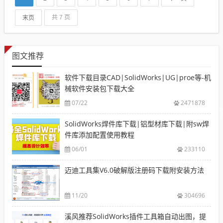
末页
共 7 页
图文推荐
软件下载目录CAD|SolidWorks|UG|proe等-机
械软件安装包下载大全
07/22
2471878
SolidWorks焊件库下载|铝型材库下载|附sw焊
件库添加配置使用教程
06/01
233110
迈迪工具集V6.0破解版注册码下载附安装方法
11/20
304696
溪风推荐SolidWorks插件工具箱自动出图，提