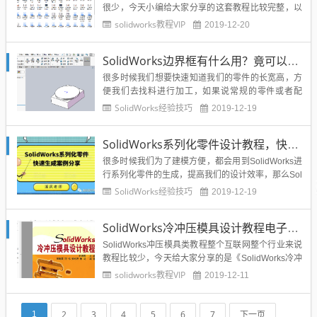
很少，今天小编给大家分享的这套教程比较完整，以
SolidWorks2012为基础，所以本套教程比较适合低版
solidworks教程VIP
2019-12-20
本的学员学习，SolidWorks2010-SolidWorks2014版
本区间的可以下载学习。SolidWorks零基础教程视频
SolidWorks边界框有什么用？竟可以快速知道零件长宽高，快速找料
教程：S...
很多时候我们想要快速知道我们的零件的长宽高，方
便我们去找料进行加工，如果说常规的零件或者配
置，我们可以通过测量他的最长最宽和高来实现，但
SolidWorks经验技巧
2019-12-19
是复杂的或者不太好测量的SolidWorks零件部件就不
好操作，那么SolidWorks有没有一个功能可以实现快
SolidWorks系列化零件设计教程，快速生成不同配置的零件
速显示我们的SolidWorks零件装配的大小呢？答...
很多时候我们为了建模方便，都会用到SolidWorks进
行系列化零件的生成，提高我们的设计效率，那么Sol
idWorks进行系列化设计对于新手来说比较难，这里
SolidWorks经验技巧
2019-12-19
溪风就给大家通过简单的实例，讲解SolidWorks系列
化零件的生成教程。系列化零件的特点：具有相同的
SolidWorks冷冲压模具设计教程电子版附随书光盘源文件
建模特征具有不同的尺寸SolidWork...
SolidWorks冲压模具类教程整个互联网整个行业来说
教程比较少，今天给大家分享的是《SolidWorks冷冲
压模具设计教程》，王秀凤主编的一本书的PDF电子
solidworks教程VIP
2019-12-11
版，具有完整的目录结构，方便查看学习。“本书以S
olidWorks三维实体设计软件为平台，结合编著者多年
从事模具教学、以及三维CAD软件应用...
2
3
4
5
6
7
下一页
1