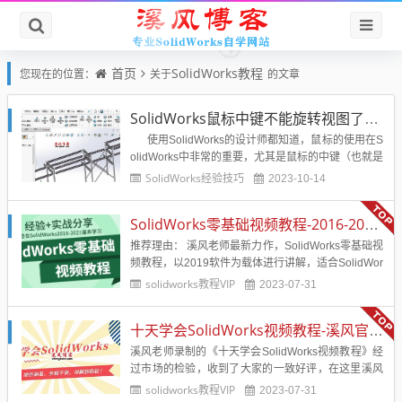
首页
SolidWorks教程
您现在的位置：
关于
的文章
SolidWorks鼠标中键不能旋转视图了？变成平移？等症状解决办法
使用SolidWorks的设计师都知道，鼠标的使用在S
olidWorks中非常的重要，尤其是鼠标的中键（也就是
鼠标的辊轮），中键辊轮前后滚动，可以实现SolidW
SolidWorks经验技巧
2023-10-14
orks模型的放大缩小，其实，鼠标的辊轮也是可以向
下按的，按下中键，通常是旋转SolidWork...
SolidWorks零基础视频教程-2016-2025版学习必备
推荐理由： 溪风老师最新力作，SolidWorks零基础视
频教程，以2019软件为载体进行讲解，适合SolidWor
ks2016-2025版本学习，溪风老师一贯简洁明了的语
solidworks教程VIP
2023-07-31
言风格，通过实战经验分享，给零基础的学员和自学
不系统的学员讲解SolidWorks的每个必学必会的...
十天学会SolidWorks视频教程-溪风官方原版更新完毕
溪风老师录制的《十天学会SolidWorks视频教程》经
过市场的检验，收到了大家的一致好评，在这里溪风
要感谢大家的支持与信赖。 在这里就给一直支持溪
solidworks教程VIP
2023-07-31