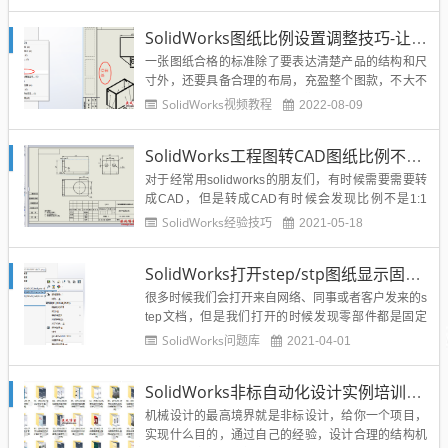
风博客的会员朋友提供原版高清视频教程下载地址，
文末提供下载学习。希望大家能够从《十天学会...
SolidWorks图纸比例设置调整技巧-让你的图纸更加美观
一张图纸合格的标准除了要表达清楚产品的结构和尺
寸外，还要具备合理的布局，充盈整个图款，不大不
小，给人舒服的感觉，那么我们在用SolidWorks进行
SolidWorks视频教程
2022-08-09
工程图出图的时候如何调整图纸的比例呢？ 其实很简
单，大家跟溪风进行如下操作： 1、打开你要修改图
SolidWorks工程图转CAD图纸比例不匹配？如何1:1转成cad?
纸比例的...
对于经常用solidworks的朋友们，有时候需要需要转
成CAD，但是转成CAD有时候会发现比例不是1:1
的，这样就会容易出错，特别是转成多个不同比例的
SolidWorks经验技巧
2021-05-18
图纸，在把多个图纸复制到一个图纸中，这时候应该
就容易发现问题了，接下来就与大家分享一下如何左
SolidWorks打开step/stp图纸显示固定，装配体不能保存零件拆图，都是固定的如何解决？（会员答疑）
才能保持1:1，请认真看！由于零件的尺寸和所选择的
图纸尺...
很多时候我们会打开来自网络、同事或者客户发来的s
tep文档，但是我们打开的时候发现零部件都是固定
的，而且无法修改浮动，对于我们修改和装配来说非
SolidWorks问题库
2021-04-01
常的麻烦，如下图所示：那么我们如何解决这个问题
呢？其实也很简单，主要是大家SolidWorks设置的问
SolidWorks非标自动化设计实例培训教程
题。解决方法：第一种：只改本图纸鼠标右击总装，
然后选择解...
机械设计的最高境界就是非标设计，给你一个项目，
实现什么目的，通过自己的经验，设计合理的结构机