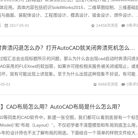
应用。具体内容包括初识SolidWorks2015、二维草图绘制、三维基础
线与曲面、装配体设计、工程图设计、模具设计、钣金设计、焊件设计、
巧
0条评
2017-05-01
14458次浏览
AutoCAD启动时奔溃闪退怎么办？打开AutoCAD就关闭奔溃死机怎么解决？
过程汇总会出现标题所示的问题，那么为什么会出现cad启动时奔溃闪退
CAD采用的FLEXnet的软加密，如果许可授权相关服务被关闭或阻止，或
损坏，就有可能出现上述现象。至于为什么出现这种现象不好说，有可能
0条评
-05-01
9468次浏览
】CAD布局怎么用？AutoCAD布局是什么怎么用？
AD等同类的CAD软件中，新建一张空图，我们都可以看到底部有一个标
Model)”和“布局（Layout）”，不仅初学者不清楚模型和布局到底怎么用
D多年的设计师也不太了解布局的用途。下面结合一个简单的样例文件给大