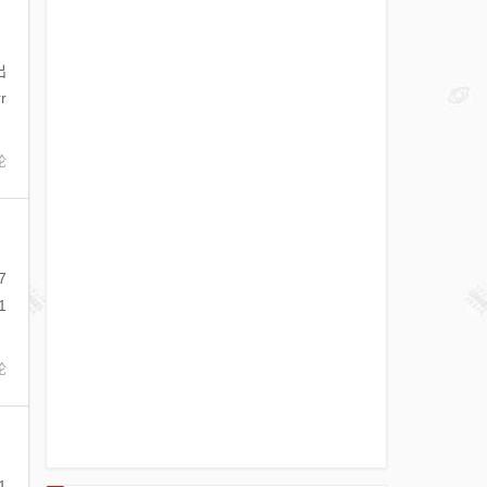
出
r
论
7
1
论
1