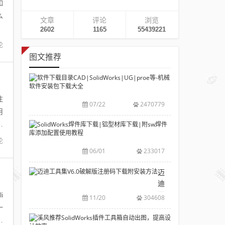
如
么
文章
评论
浏览
2602
1165
55439221
论
图文推荐
软
件
注
下
07/22
2470779
载
用
目
来
SolidWorks
录
焊
论
CAD|SolidWork
件
06/01
233017
等-
库
机
下
迈
械
载|
迪
软
铝
工
i
11/20
304608
件
型
具
一
安
材
集
溪
必
装
库