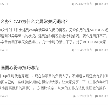
.
0条评
-05-01
27432次浏览
怎么办？CAD为什么会异常关闭退出？
d文件时往往会遇到cad奔溃异常关闭的情况，无论你用的是AUTOCAD
计都遇到过异常退出的状况。遇到这种情况肯定特别郁闷，要么是图打不开
辛苦苦画了半天突然退出，几个小时的活白干了。对于AUTOCAD大家
不是自...
0条评
-04-30
10645次浏览
员画图心得与技巧总结
图（学生时代也算哦），现在做项目的负责人了。不知道以后还会有多长
特把自己的一些经验教训和心得告诉大家，让大家分享一下（工作六年以
限比我高很多的高手）。 东西比较杂，从大的工作方法到很细微的操作
赐教！ 第一章...
0条评
-04-29
8628次浏览