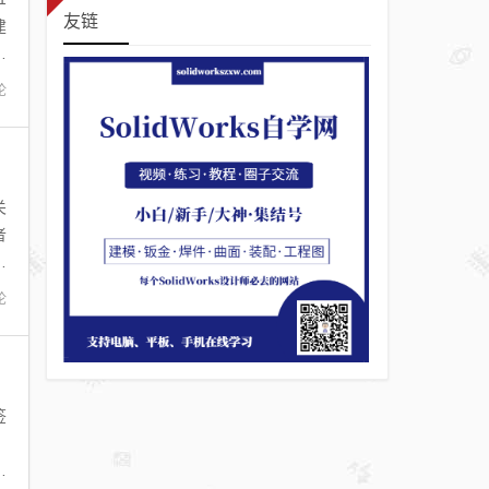
友链
建
模
论
关
者
是
论
签
，
家