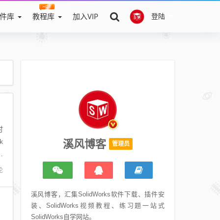
件库
教程库
加入VIP
登陆
时
k
溪风博客
管理员
您
论
溪风博客，汇集SolidWorks软件下载、插件安
装、SolidWorks视频教程、练习题一站式
SolidWorks自学网站。