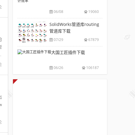
V6.0
风
包
下
论
破
推
下
06/08
19060
载|
解
荐
载
附
版
SolidWorks
SolidWorks管道库routing
大
sw
注
插
管道库下载
全
焊
册
件
件
的
07/29
67879
码
工
库
型
下
具
大国工匠插件下载
添
载
o
箱
加
附
自
论
配
安
06/26
106187
动
置
装
出
使
方
图，
用
DLL
法
提
教
高
出
程
设
w
计
效
率
论