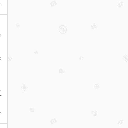
论
还
，
可
论
时
下
都
论