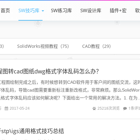
首页
SW技巧库
SW练习库
SW设计库
插件+宏
软
83）
SolidWorks视频教程（75）
CAD教程（29）
ks工程图转cad图纸dwg格式字体乱码怎么办？
rks工程图绘制完成之后，有时候想转到CAD软件用于客户间的图纸交流，这
乱码，导致cad图需要重新标注重新改格式，非常麻烦。那么SolidWor
纸格式字体乱码应该如何解决呢？下面给出一个常用的解决方法。1. 在为
巧
1条评
2017-05-24
25218次浏览
打开stp\igs通用格式技巧总结