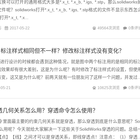
开的通用格式大多是*.x_t, *.x_b, *.igs, *.stp，那么solidworks
olidworks打开*.x_t, *.x_b, *.igs, *.stp格式的文件不显示东西怎
*.x_t, *.x...
巧
0条评
2017-05-22
49564次浏览
个标注样式相同但不一样？修改标注样式没有变化？
ad进行设计的时候都会遇到这种情况，就是图中两个标注用的是相同的标
的效果却有很大差别，这是为什么呢？有时修改了标注样式的设置，但使
有变，这又是为什么呢？前两天就有一位朋友问了这样一个问题，并发过
中尺寸的时候，发现他标注的数值与图...
0条评
-05-21
10625次浏览
ks穿透几何关系怎么用？穿透命令怎么使用？
扫描命令里面最主要的约束几何关系就是穿透，那么穿透到底是什么意思呢？Sol
怎么用呢？今天就给大家解决一下这些关于SolidWorks穿透的问题。总结
【点】【线】之间才可以是穿透关系，即线穿透点！注意点：（1）穿透