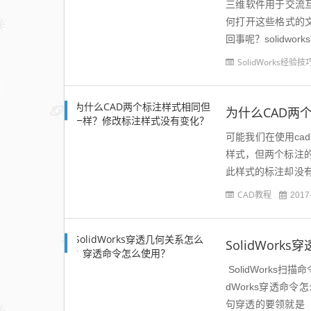
三维软件用于交流互换可以打
何打开这些格式的文件呢？s
回事呢？solidworks打开
SolidWorks经验技
为什么CAD两
可能我们在使用c
样式，但两个标注
此样式的标注却没
了图纸，他在标注图
CAD教程
2017
SolidWor
SolidWorks
dWorks穿透命令
句穿透的要领就是