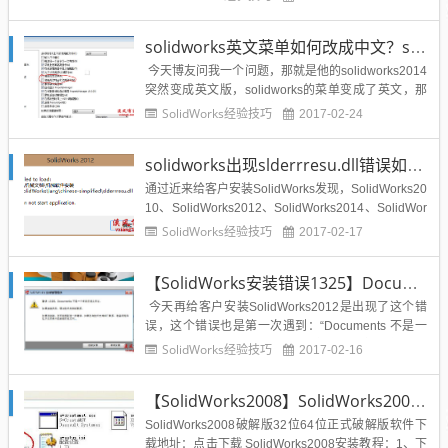
版本？安装哪个版本SolidWorks比较好？电脑系统是
win7系统，适合安装SolidWorks哪个版本？安装哪个
solidworks英文菜单如何改成中文？solidworks界面中英文如何切换？如何换其他语言？
版...
今天博友问我一个问题，那就是他的solidworks2014
突然变成英文版，solidworks的菜单变成了英文，那
么如何把solidworks英文改成中文呢？solidworks界
SolidWorks经验技巧
2017-02-24
面如何中英文切换呢？solidworks如何切换语言呢？
下面给我的解决办法，亲测可用。方法一：打开soli...
solidworks出现slderrresu.dll错误如何解决？亲测有效
通过近来给客户安装SolidWorks发现，SolidWorks20
10、SolidWorks2012、SolidWorks2014、SolidWor
ks2015、SolidWorks2016、SolidWorks2017都会出
SolidWorks经验技巧
2017-02-17
现这个slderrresu.dll安装错误问题：其实这个错误很
好解决，下...
【SolidWorks安装错误1325】Documents 不是一个有效的短文件名如何解决？
今天再给客户安装SolidWorks2012是出现了这个错
误，这个错误也是第一次遇到：“Documents 不是一
个有效的短文件名”SolidWorks安装错误提示如图所
SolidWorks经验技巧
2017-02-16
示：通过搜集一些解决办法终于找到亲测可用的方法
分享给溪风博客的博友们：1、开始--运行--输入rege
【SolidWorks2008】SolidWorks2008安装教程与破解方法亲测可用
dit并点击确定...
SolidWorks2008破解版32位64位正式破解版软件下
载地址：点击下载 SolidWorks2008安装教程：1、下