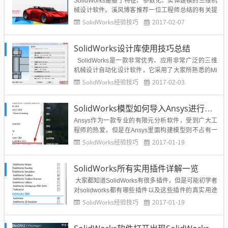
SolidWorks是基于特征、参数化、实体建模的三维机
械设计软件。溪风博客推荐一位工程师总结的有关提
高SolidWorks设计质量的技巧，在这里分享给大家：
SolidWorks经验技巧
2017-02-07
1. 设计自己的工作模板SolidWorks软件提供了许多标
准模板，这些模板与我国的制图标准不相符，而且与
SolidWorks设计库使用技巧总结
企业标准也有差别，因此我们可以根据国...
SolidWorks是一款非常优秀、应用非常广泛的三维
机械设计自动化设计软件，它采用了大家所熟悉的Mi
crosoft Windows界面。使用这套简单易学的工具，机
SolidWorks经验技巧
2017-02-03
械设计工程师能快速地按照其设计思想绘制出草图、
尝试运用特征与尺寸、制作模型和详细的工程图。现
SolidWorks模型如何导入Ansys进行分析？
在越来越多的工程师熟悉这款设计...
Ansys作为一款专业的有限元分析软件，受到广大工
程师的热爱，但是在Ansys里面构建模型则不占有一
定的优势，所以SolidWorks里面建模，然后导入到An
SolidWorks经验技巧
2017-01-19
sys进行有限元分析则是非常好的方式，那么问题就是
SolidWorks模型如何导入到ANSYS有限元分析软件
SolidWorks所有实用插件详解一览
进行分析呢？下面给出方法把Soli...
大家都知道SolidWorks有很多插件，但是可能初学者
对solidworks都有哪些插件以及这些插件的真实用途
不是很了解，在这里做一些介绍，如有错误请大家批
SolidWorks经验技巧
2017-01-19
评指正。其中标记绿色字体的插件常用。 在Solidwor
ks 中点击"工具"会有&quo...