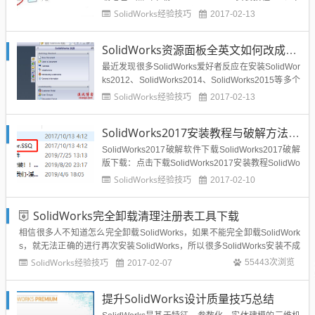
载软件包并解压，解压密码：vxiang1.com(网址就是
SolidWorks经验技巧
2017-02-13
解压密码)2、打开swwr文件夹，单击下图所示进行安
装：3、选择solidworks单选按钮进行安装4、根据安
SolidWorks资源面板全英文如何改成中文？亲测解决办法
装提示点...
最近发现很多SolidWorks爱好者反应在安装SolidWor
ks2012、SolidWorks2014、SolidWorks2015等多个
版本的时候出现了SolidWorks资源面板是英文的情
SolidWorks经验技巧
2017-02-13
况，如下图所示：但是很多SolidWorks初学者又想通
过SolidWorks资源面板进行学习操作，那么...
SolidWorks2017安装教程与破解方法--亲测能用
SolidWorks2017破解软件下载SolidWorks2017破解
版下载：点击下载SolidWorks2017安装教程SolidWo
rks2017安装教程与SolidWorks2016和2015、2014
SolidWorks经验技巧
2017-02-10
等前几个版本稍有不同，下面分享一下关于SolidWor
ks2017（SolidWorks2...
SolidWorks完全卸载清理注册表工具下载
相信很多人不知道怎么完全卸载SolidWorks，如果不能完全卸载SolidWork
s，就无法正确的进行再次安装SolidWorks，所以很多SolidWorks安装不成
功是因为上次安装错误造成软件残留，影响下次的安装，所以SolidWorks完
SolidWorks经验技巧
55443次浏览
2017-02-07
全卸载小工具就非常好用，在这里分享给溪风博客的博友们S...
提升SolidWorks设计质量技巧总结