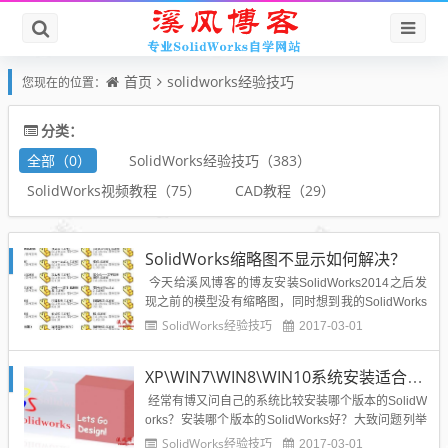
首页
solidworks经验技巧
您现在的位置：
分类：
全部（0）
SolidWorks经验技巧（383）
SolidWorks视频教程（75）
CAD教程（29）
SolidWorks缩略图不显示如何解决？
今天给溪风博客的博友安装SolidWorks2014之后发
现之前的模型没有缩略图，同时想到我的SolidWorks
2012也不显示模型缩略图，如下图所示：那么到底该
SolidWorks经验技巧
2017-03-01
如何解决SolidWorks缩略图不显示的问题呢？下面给
出亲测的方法希望能帮到有需要的朋友：1、打开任
XP\WIN7\WIN8\WIN10系统安装适合哪个版本SolidWorks好？
意文件夹，点击顶部工具...
经常有博又问自己的系统比较安装哪个版本的SolidW
orks？安装哪个版本的SolidWorks好？大致问题列举
如下：电脑系统是xp系统，适合安装SolidWorks哪个
SolidWorks经验技巧
2017-03-01