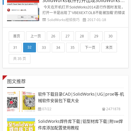
SolidWorks软件打开出现SolidWorks启动软件出现VBE6EXT.OLB不能被加载解决方如何解决？
今天在开机打开SolidWorks2014进行作图时发现，
打开一半是出现了‘VBE6EXT.OLB不能被加载’的错误
弹窗SolidWorks崩溃不能使用，如下图所示：下面在
SolidWorks经验技巧
2017-01-18
溪风博客分享我的解决办法，亲测有效可用：1、你
可以去网上下载VBE6EXT.OLB文件，在这里我分享
下我找到的这个文...
首页
上一页
26
27
28
29
30
31
33
34
35
下一页
末页
32
共 35 页
图文推荐
软件下载目录CAD|SolidWorks|UG|proe等-机
械软件安装包下载大全
07/22
2471878
SolidWorks焊件库下载|铝型材库下载|附sw焊
件库添加配置使用教程