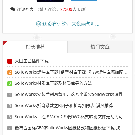
评论列表
（暂无评论，
22309
人围观）
还没有评论，来说两句吧...
站长推荐
热门文章
大国工匠插件下载
1
SolidWorks焊件库下载|铝型材库下载|附sw焊件库添加配置使用教程
2
SolidWorks材质库下载及材质库导入方法
3
SolidWorks安装后别着急用，这八个重要SolidWorks设置可以提高你的画图效率
4
SolidWorks折弯系数之K因子和折弯扣除表-溪风推荐
5
SolidWorks工程图转CAD图纸DWG格式映射文件无乱码可分层-溪风亲测推荐
6
最符合国标GB的SolidWorks图纸格式和图纸模板下载-溪风专用版
7