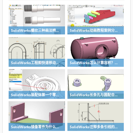
SolidWorks螺纹三种画法辨析异同：装饰螺纹线、螺柱向导、螺纹特征
SolidWorks动画教程案例分享之圆管分料动画，重力自然滑落
SolidWorks工程图快速移动视图位置技巧，溪风实战分享
SolidWorks怎么计算容积？容器的体积？
SolidWorks装配体第一个零件怎么固定到中心原点？90%的人一开始就做错了
SolidWorks长条孔与圆配合，槽口与圆配合超快方法
SolidWorks镜像零件为什么不对称？镜像命令使用详解
SolidWorks注释多条引线的方法步骤