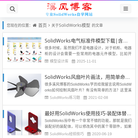
首页
SolidWorks模型
您现在的位置：
关于
的文章
SolidWorks电气标准件模型下载|含三色报警灯开关按钮电磁阀风扇等等元器件模型
很多时候，虽然我们不是电器设计，对于机柜、电器
柜的设计会需要一些常用的电器元件模型，比如开
关，报警灯等等，往往这些都是外购件，我们不需要
模型设计库
2025-11-01
严格的画出来，但是为了我们整体设计的表达，往往
会将这些模型插入到我们的机柜装配体里面。所以溪
SolidWorks风扇叶片画法，用简单命令实现风扇扇叶的建模
风搜集了一些电器元器件，欢迎大家下载并扩充电器
元件模型库。...
很多溪风博客的SolidWorks学员给我留言说用SolidW
orks如何绘制风扇叶片？有没有简单的方法？这里溪
风就结合他人经验给大家做一个SolidWorks风扇叶片
SolidWorks练习题
2021-02-08
模型的建模，附上步骤，希望可以抛砖引玉，给大家
提供思路。SolidWorks风扇叶片效果图SolidWorks风
最好用SolidWorks使用技巧-装配体替换零部件
扇叶片建模步骤1、打...
SolidWorks当中有一个非常不错的功能，那就是我们
装配好的装配体，可以修改其中的某个零部件，如果
零部件相似，那么零部件的配合都可以更换过来，非
SolidWorks经验技巧
2020-06-19