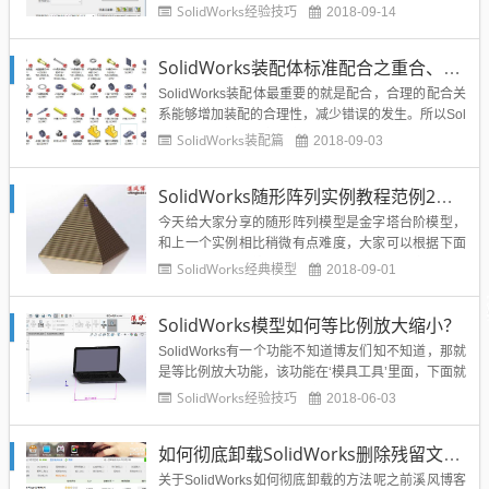
Works中打开呢？SOLIDWORKS里可以导入CATIA格
SolidWorks经验技巧
2018-09-14
式数据，目前支持导入 CATIA® V5 CATPart 和 CATP
roduct 文...
SolidWorks装配体标准配合之重合、平行、垂直关系
SolidWorks装配体最重要的就是配合，合理的配合关
系能够增加装配的合理性，减少错误的发生。所以Sol
idWorks初学者一定要学会SolidWorks的装配体配合
SolidWorks装配篇
2018-09-03
关系，今天讲解的就是SolidWorks装配体的重合、平
行、垂直关系。为了大家能够系统的学习本章SolidW
SolidWorks随形阵列实例教程范例2金字塔模型
orks装配体的学习，这...
今天给大家分享的随形阵列模型是金字塔台阶模型，
和上一个实例相比稍微有点难度，大家可以根据下面
的建模步骤进行练习。SolidWorks随形阵列实例教程
SolidWorks经典模型
2018-09-01
范例1SolidWorks金字塔模型建模步骤-SolidWorks随
形阵列的使用：1.新建一个零件，在前视基准面上草
SolidWorks模型如何等比例放大缩小？
绘。接着草绘正方形，竖直的15用标注...
SolidWorks有一个功能不知道博友们知不知道，那就
是等比例放大功能，该功能在‘模具工具’里面，下面就
介绍一下SolidWorks模型如何等比例的放大或者缩
SolidWorks经验技巧
2018-06-03
小。1、打开一个模型，如下图所示：2、右击特征，
勾选模具工具，然后可以发现多出来一个页面3、点
如何彻底卸载SolidWorks删除残留文件？
击比例缩放，选中要缩放的特征，设置比例，然后
打...
关于SolidWorks如何彻底卸载的方法呢之前溪风博客