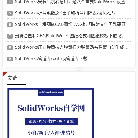
SolidWorks安装后别着急用，这八个重要SolidWorks设置可以提高你的画图效率
4
SolidWorks折弯系数之K因子和折弯扣除表-溪风推荐
5
SolidWorks工程图转CAD图纸DWG格式映射文件无乱码可分层-溪风亲测推荐
6
最符合国标GB的SolidWorks图纸格式和图纸模板下载-溪风专用版
7
SolidWorks压力弹簧拉力弹簧扭力弹簧涡卷弹簧自动生成宏程序下载
8
SolidWorks管道库routing管道库下载
9
友链