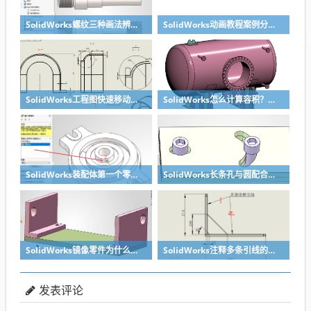
SolidWorks螺纹三种画法辨析异同：装饰螺纹线、螺柱向导、螺纹特征
SolidWorks动画教程案例分享之圆管分料动画，重力自然滑落
SolidWorks工程图快速移动视图位置技巧，溪风实战分享
SolidWorks怎么计算容积？容器的体积？
SolidWorks装配体第一个零件怎么固定到中心原点？90%的人一开始就做错了
SolidWorks长条孔与圆配合，槽口与圆配合超快方法
SolidWorks镜像零件为什么不对称？镜像命令使用详解
SolidWorks注释多条引线的方法步骤
发表评论