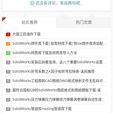
还没有评论，来说两句吧...
站长推荐
热门文章
大国工匠插件下载
1
SolidWorks焊件库下载|铝型材库下载|附sw焊件库添加配置使用教程
2
SolidWorks材质库下载及材质库导入方法
3
SolidWorks安装后别着急用，这八个重要SolidWorks设置可以提高你的画图效率
4
SolidWorks折弯系数之K因子和折弯扣除表-溪风推荐
5
SolidWorks工程图转CAD图纸DWG格式映射文件无乱码可分层-溪风亲测推荐
6
最符合国标GB的SolidWorks图纸格式和图纸模板下载-溪风专用版
7
SolidWorks压力弹簧拉力弹簧扭力弹簧涡卷弹簧自动生成宏程序下载
8
SolidWorks管道库routing管道库下载
9