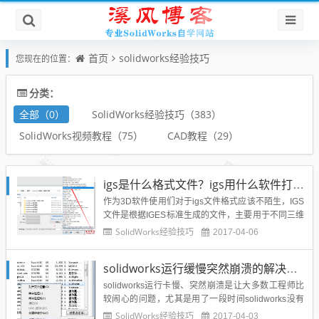
首页
solidworks经验技巧
您现在的位置：
分类：
全部（0）
SolidWorks经验技巧（383）
SolidWorks视频教程（75）
CAD教程（29）
igs是什么格式文件？igs用什么软件打开？solidworks能打开IGS文件吗？
作为3D软件使用们对于igs文件格式应该不陌生，IGS
文件是根据IGES标准生成的文件，主要用于不同三维
软件系统的文件转换。igs是一种三维的数模。用很多
SolidWorks经验技巧
2017-04-06
种三维软件都有可以打开，但不能修改。可以打开的
软件有UG 、SolidWork、CATIA、Pro-E等都能打开I
solidworks运行缓慢突然崩溃的解决办法之一
GS格式的文件，那么就在溪风博客...
solidworks运行卡慢、突然崩溃是让大多数工程师比
较闹心的问题，尤其是用了一段时间solidworks没有
保存设计的文件，solidworks运行缓慢往往与电脑的
SolidWorks经验技巧
2017-04-03