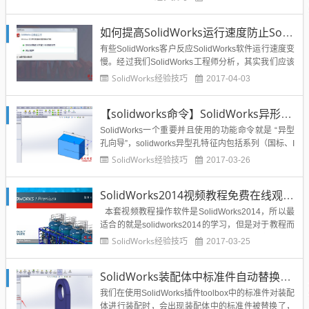
配置有关，毕竟solidworks一款大型的三维设计软
件，其实对solidworks合理的设置和使用，可以有效
如何提高SolidWorks运行速度防止SolidWorks突然崩溃呢？
的降低solidwor...
有些SolidWorks客户反应SolidWorks软件运行速度变
慢。经过我们SolidWorks工程师分析，其实我们应该
客观的来看待这个问题。下面就是告知大家的注意
SolidWorks经验技巧
2017-04-03
点：一、原因分析：例如：客户的装配体和相关工程
图，主要原因如下：1. 装配体顶层零件过多，用户习
【solidworks命令】SolidWorks异形孔向导如何使用？
惯在装配体的顶层插入很多单个零件（例如...
SolidWorks一个重要并且使用的功能命令就是 “异型
孔向导”，solidworks异型孔特征内包括系列（国标、I
SO、Ansi Inch等）的孔：柱形沉头孔、锥形沉头
SolidWorks经验技巧
2017-03-26
孔、直孔、直螺纹孔、锥形螺纹孔和旧制孔。极大的
提高了各种孔的绘制速度，同时可以很快的进行修
SolidWorks2014视频教程免费在线观看免费下载
改，建模速度大幅加快。那么这...
本套视频教程操作软件是SolidWorks2014，所以最
适合的就是solidworks2014的学习，但是对于教程而
言，它不仅适合sw2014其实对于solidworks各个版本
SolidWorks经验技巧
2017-03-25
这套教程都非常适合。 这套教程非常好，希望对大家
特别是solidworks新手有帮助。...
SolidWorks装配体中标准件自动替换怎么办？toolbox标准件被自动替换？
我们在使用SolidWorks插件toolbox中的标准件对装配
体进行装配时，会出现装配体中的标准件被替换了，