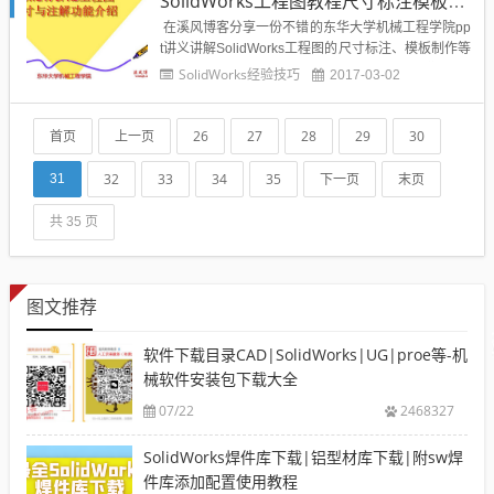
SolidWorks工程图教程尺寸标注模板制作教程
件位置”-“文件模板”-...
在溪风博客分享一份不错的东华大学机械工程学院pp
t讲义讲解SolidWorks工程图的尺寸标注、模板制作等
教程，感觉还可以，推荐给SolidWorks爱好者们：...
SolidWorks经验技巧
2017-03-02
首页
上一页
26
27
28
29
30
32
33
34
35
下一页
末页
31
共 35 页
图文推荐
软件下载目录CAD|SolidWorks|UG|proe等-机
械软件安装包下载大全
07/22
2468327
SolidWorks焊件库下载|铝型材库下载|附sw焊
件库添加配置使用教程