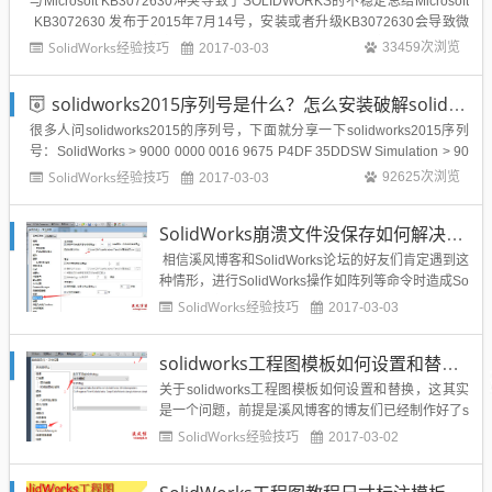
与Microsoft KB3072630冲突导致了SOLIDWORKS的不稳定总结Microsoft
KB3072630 发布于2015年7月14号，安装或者升级KB3072630会导致微
软与SOLIDWORKS冲突，最终引起SOLIDWORKS的不稳定。微软的更新
SolidWorks经验技巧
33459次浏览
2017-03-03
改变了 Win...
solidworks2015序列号是什么？怎么安装破解solidworks2015？
很多人问solidworks2015的序列号，下面就分享一下solidworks2015序列
号：SolidWorks > 9000 0000 0016 9675 P4DF 35DDSW Simulation > 90
00 0000 0001 8043 TB9T SGD9SW Motion...
SolidWorks经验技巧
92625次浏览
2017-03-03
SolidWorks崩溃文件没保存如何解决？如何恢复未保存的文件？
相信溪风博客和SolidWorks论坛的好友们肯定遇到这
种情形，进行SolidWorks操作如阵列等命令时造成So
lidWorks突然崩溃，造成建模设计很久的模型来不及
SolidWorks经验技巧
2017-03-03
保存，所有就有很多人问下面类似的问题：SolidWor
ks突然崩溃模型没有保存怎么办？还能找回恢复吗？
solidworks工程图模板如何设置和替换？
怎么找回恢复？如何...
关于solidworks工程图模板如何设置和替换，这其实
是一个问题，前提是溪风博客的博友们已经制作好了s
olidworks工程图模板，那么制作好了solidworks工程
SolidWorks经验技巧
2017-03-02
图模板之后如何替换呢？下面给出设置步骤：1、打
开solidworks软件，工具栏-选项命令如下图：找到“文