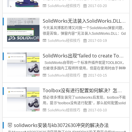
很多替换后标准件大小变化不合适了，影响了SolidW
SolidWorks经验技巧
2017-03-20
ork装配的准确性和bom导出，效果下图所示：那么S
olidWorks装配体中标准件被自动替换如何解决呢？下
SolidWorks无法装入SolidWorks.DLL：GdtAnalysisSupport.dll怎么解决？
面给出网友提供的详细解决方案：...
今天溪风博客的博又问我一个SolidWorks弹窗问题，
很是苦恼，弹窗内容“”无法装入SolidWorks.DLL：Gd
tAnalysisSupport.dll“”如下图所示：打开solidworks装
SolidWorks经验技巧
2017-03-19
配体后总是出现“无法装入SolidWorks.DLL：GdtAnal
ysisSupport.dll...
SolidWorks出现“failed to create Toolboxlibrary object”toolbox错误提示怎么办？
SolidWorks自带的一个标准件插件就是TOOLBOX，
也被很多国内工程师所使用，但是在使用时由于种种
原因造成SolidWorks异形孔或者是toolbox无法生成插
SolidWorks经验技巧
2017-03-15
入标准件，错误弹窗如图所示：方法一：-在控制面板
卸载windows update KB 3072630一，...
Toolbox没有进行配置如何解决？怎么配置solidworks插件toolbox?
想必很多博友装完了solidworks后发现，toolbox不能
用，提示“toolbox没有进行配置”，那么如何配置solid
works插件toolbox呢？错误界面如下图所示：本文解
SolidWorks经验技巧
2017-03-10
决方法为一位隐匿solidworks高手提供：1、在控制面
板卸载windows update KB 3072630，...
solidworks安装与kb3072630冲突的解决办法