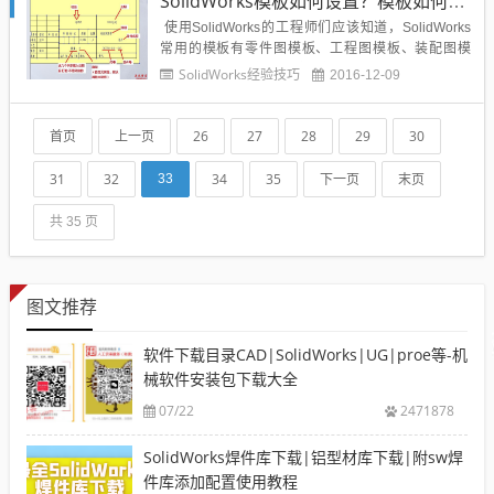
SolidWorks模板如何设置？模板如何制作相关问题
使用SolidWorks的工程师们应该知道，SolidWorks
常用的模板有零件图模板、工程图模板、装配图模
板，这三种模板如何建立？如何配置？属性又是如何
SolidWorks经验技巧
2016-12-09
添加的呢？本文整理了一些关于SolidWorks模板的相
关问题，希望对博友们有所启发和帮助：零件模板的
扩展名为：*.prtdot、装配...
首页
上一页
26
27
28
29
30
31
32
34
35
下一页
末页
33
共 35 页
图文推荐
软件下载目录CAD|SolidWorks|UG|proe等-机
械软件安装包下载大全
07/22
2471878
SolidWorks焊件库下载|铝型材库下载|附sw焊
件库添加配置使用教程