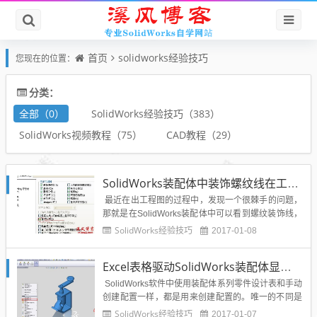
首页
solidworks经验技巧
您现在的位置：
分类：
全部（0）
SolidWorks经验技巧（383）
SolidWorks视频教程（75）
CAD教程（29）
SolidWorks装配体中装饰螺纹线在工程图为何不显示？
最近在出工程图的过程中，发现一个很棘手的问题，
那就是在SolidWorks装配体中可以看到螺纹装饰线，
但是在SolidWorks装配体转工程图的时候，工程图当
SolidWorks经验技巧
2017-01-08
中不显示装饰螺纹线，造成图纸表达不清晰甚至不正
确，所以影响车间后续的看图识图和加工。那么Solid
Excel表格驱动SolidWorks装配体显示状态
Works装配体中的装饰螺纹线到...
SolidWorks软件中使用装配体系列零件设计表和手动
创建配置一样，都是用来创建配置的。唯一的不同是
装配体系列零件设计表是通过Excel工作表来跟踪和控
SolidWorks经验技巧
2017-01-07