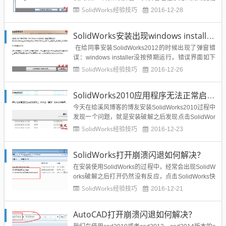
动器:L:\ 的情况，SolidWorks安装错误弹窗如下图所
SolidWorks经验技巧
2016-12-28
示：那么出现这个弹窗是什么原因造成的呢？又该如
何成功安装SolidWorks软件呢？下面给出我的一些办
SolidWorks安装出现windows installer没按预期运行如何解决？
法：点击确定之后继续安装...
在给同事安装SolidWorks2012的时候出现了弹窗错
误：windows installer没按预期运行，错误界面如下
图所示：内部错误“该产品组件的windows installer没
SolidWorks经验技巧
2016-12-26
按预期运行”那么如何解决这个问题呢？下面给出有效
的解决办法：出现上述问题，一般是自己之前安装过s
SolidWorks2010应用程序无法正常启动0xc000007b解决方法
ol...
今天在给溪风博客的博友安装SolidWorks2010过程中
发现一个问题，就是安装破解之后发现点击SolidWor
ks快捷方式，出现弹窗错误：应用程序无法正常启动
SolidWorks经验技巧
2016-12-23
0xc000007b那么出现这个错误是怎么造成的呢？通
过分析发现，博友的系统是64位操作系统，我也是用
SolidWorks打开崩溃闪退如何解决？
的SolidWorks2010【64...
在安装使用SolidWorks的过程中，经常会出现SolidW
orks破解之后打开仍然没有反应，点击SolidWorks快
捷方式没有反应，有些是打开SolidWorks闪一下屏然
SolidWorks经验技巧
2016-12-21
后就右退出了，这种情况一般称之为闪退，那么这种
如何解决呢？即使完全卸载SolidWorks再重新安装，
AutoCAD打开崩溃闪退如何解决？
同样出现崩溃的情况，...