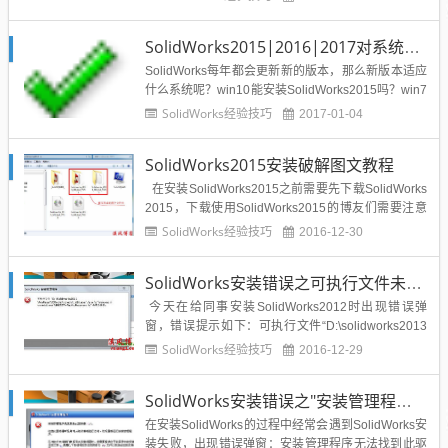
制配置的参数。这样的好处是所有的配置参数都存放
在了一个简单的工作表中。本次仅针对在装配体中建
SolidWorks2015|2016|2017对系统环境的要求是什么？
造配置来显示装配体的不同零件的显示状态。一...
SolidWorks每年都会更新新的版本，那么新版本适应
什么系统呢？win10能安装SolidWorks2015吗？win7
能安装SolidWorks2016吗？xp系统能安装SolidWork
SolidWorks经验技巧
2017-01-04
s2015吗？面对这些问题，溪风博客收集SolidWorks
官网的配置要求信息进行公布如下：此信息用于确
SolidWorks2015安装破解图文教程
保...
在安装SolidWorks2015之前需要先下载SolidWorks
2015，下载使用SolidWorks2015的博友们需要注意
了：SolidWorks是一款专业的机械产品设计软件，他
SolidWorks经验技巧
2016-12-30
提供了直观的用户界面和良好的性能，可以帮助广泛
应用于设计、工程、制造和产品数据管理等领域，...
SolidWorks安装错误之可执行文件未成功安装如何解决？
今天在给同事安装SolidWorks2012时出现错误弹
窗，错误提示如下：可执行文件“D:\solidworks2013
\PreReqs\VCRedist\vcredist_x86.exe"/q:a/c:"misexe
SolidWorks经验技巧
2016-12-29
c/ivcredist.msi REBOOT=Re...
SolidWorks安装错误之"安装管理程序无法找到此驱动器:L:\"解决办法
在安装SolidWorks的过程中经常会遇到SolidWorks安
装失败，出现错误弹窗：安装管理程序无法找到此驱