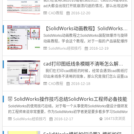
我们在使用cad2010或者cad2012、cad2014版本的c
ad大都会出现打开就崩溃闪退的情况，那么出现这种
情况到底如何解决呢？我试过卸载cad并且重新安装c
CAD教程
2016-12-20
ad并且重新用注册机注册激活，但是打开依然还是闪
退，还是崩溃，那么到底如何解决cad闪退的问题
【SolidWorks动画教程】SolidWorks装配体爆炸旋转仿真动画制作图文教程
呢？通过我的一番试验和查找，终于亲测找到了...
SolidWorks动画教程之SolidWorks装配体爆炸与旋转
动画教程，学会这个教程，对于一般的产品装配爆炸
旋转展示不成问题，可以很好的介绍一款产品，作为
SolidWorks经验技巧
2016-12-19
产品宣传宣讲动画视频，那么到底怎么用SolidWorks
来进行装配体的装配与爆炸和旋转展示呢？下面给出
cad打印图纸线条模糊不清晰怎么解决？怎么设置？cad怎么打印？
我的操作方法，通过这个教程你可以做出产品...
我们在打印cad图纸的时候，经常会遇到cad图纸打
印出来线条不清晰的现象，那么究竟我们怎么设置ca
d图纸的打印呢？还是打印机的问题，下面给出合理
CAD教程
2016-12-18
的解释：发现问题的原因是解决问题的最好办法，对
于上面的问题，原因可能是一下造成的：1、在打印
SolidWorks操作技巧总结SolidWorks工程师必备技能
时未设置打印样式表，直接按彩色打印，但打印机却
是黑...
SolidWorks的使用技巧总结，对于每一个从事使用SolidWorks做设计做研发
的工程师来说非常重要，作为SolidWorks初学者更是要多看多学习SolidWor
ks高手总结的使用经验技巧，所以在这里给博友们分享一些高手总结SolidW
SolidWorks经验技巧
16473次浏览
2016-12-17
orks使用技巧，提高博友的SolidWorks操作技能...