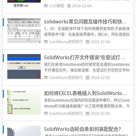
图形的顺序，让一些文字、标注及必须显示的图形前
CAD教程
2016-12-04
置，而将填充等后置。而在CAD高版本中，提供了对
象透明度的设置，在图形相符遮挡时，可以设置对象
solidworks常见问题及操作技巧和快捷键整理
的透明度，前后的图形都可以同时显示，如下图所
示：透明...
1、问：在装配体环境下如何快捷的复制的子装配体
或零部件?答：在装配体界面中，按Ctrl，然后用鼠标
拖曳想复制的子装配体或零部件。2、问：如何转化P
SolidWorks经验技巧
2016-12-04
ROEUGCATIA格式文件?答：可将PROEUGCATIA等
格式的实体文件转化为Parasolid(*。x_t)格式的文
SolidWorks打开文件错误“在尝试打开您的文件时遇到错误，请与技术支持部联系获取可能的解决办法“？
件，然后用solidsorks即...
我们在使用SolidWorks的时候常常会遇到SolidWorks
不开模型文件，弹出错误框：在尝试打开您的文件时
遇到错误，请与技术支持部联系获取可能的解决办
SolidWorks经验技巧
2016-12-02
法。如下图所示：那么到底是什么原因导致：在尝试
打开您的文件时遇到错误，请与技术支持部联系获取
如何将EXCEL表格插入到SolidWorks工程图中？
可能的解决办法这个错误的弹出框呢？下面来分析一
下出现...
目前SolidWorks在国内的欢迎度逐年攀升，所以Solid
Works的功能越来越被广大工程师慢慢挖掘出来，今
天给博友们分享SolidWorks教程技巧里面的将excel
SolidWorks经验技巧
2016-12-01
插入到SolidWorks工程图中。SolidWorks工程图的使
用现在越来越普遍，那么在solidworks工程图的标题
SolidWorks齿轮齿条如何装配配合？
栏上面...