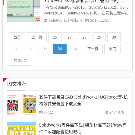
SolidWorks内部错误:该产品组件的 Windows Installer没按预期运行: 1903如何解决？
在安装SolidWorks2010、SolidWorks2012、Solid
Works2014、SolidWorks2015时，在安装过程中出
现图下图所示的安装错误： 内部错误:该产品组件的
SolidWorks经验技巧
2016-11-25
Windows Installer 没按预期运行: 1903与技术支持部
联系。在与技...
首页
上一页
26
27
28
29
30
31
32
33
35
下一页
末页
34
共 35 页
图文推荐
软件下载目录CAD|SolidWorks|UG|proe等-机
械软件安装包下载大全
07/22
2471878
SolidWorks焊件库下载|铝型材库下载|附sw焊
件库添加配置使用教程