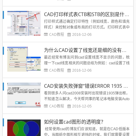
通过“撤销”来取消刚进行的操作，Windows软件的常
规操作也适用于CAD，如在工具栏点“撤销”按钮，按
CAD打印样式表CTB和STB的区别是什么？
CTRL+Z，点“撤销”按钮后的下拉...
打印样式通过确定打印特性（例如线宽、颜色和填充
样式）来控制对象或布局的打印方式。打印样式表中
收集了多组打印样式。打印样式管理器是一个窗口，
CAD教程
2016-12-06
其中显示了所有可用的打印样式表。打印样式有两种
类型：颜色相关和命名。一个图形只能使用一种类型
为什么CAD设置了线宽还是细的没有变化?打印出图有影响吗？
的打印样式表。用户可以在两种打印样式表之间转
换。也可以在设置了图形的打...
最近经常有博友问到cad设置线宽不显示的问题，梳
理一下cad线宽相关的问题总结为例如：cad设置了线
宽，怎么画出来的仍是细线？线宽设置成0.09和0.25
CAD教程
2016-12-06
的线怎么看上去一样细啊？线宽设置了没看到效果，
这样能正常打印吗？首先来回答这几个问题：之所以
CAD安装失败弹窗“错误ERROR 1935 安装程序集”如何解决？
设置了线宽后画的仍是细线，是因为没有打开“线宽”
显示。...
看到很多人问cad2008安装时出现错误1935弹出框，
不知道怎么解决，今天帮同事的笔记本电脑安装Auto
CAD2008（我同事电脑是WIN7 32位操作系统），在
CAD教程
2016-12-05
安装的过程中出现 Microsoft Visual C++2005 安装不
成功，提示：错误 1935。安装程集“Microsoft.VC...
如何设置cad图形的透明度？
经常使用cad的博友们应该知道，就是在CAD低版本
中，当图纸中图形相互遮挡的时候，我们就需要设置