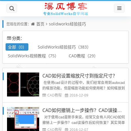
首页
solidworks经验技巧
您现在的位置：
分类：
全部（0）
SolidWorks经验技巧（383）
SolidWorks视频教程（75）
CAD教程（29）
CAD如何设置缩放尺寸到指定尺寸？
在使用cad设计的过程中，我们经常会用到autocad
的缩放功能，但是缩放功能如何使用呢？如何缩放到
我们想要的尺寸呢？下面给出我的见解和从网上搜集
CAD教程
2016-12-09
的一些经验技巧分享给博友和SolidWorks论坛的朋友
们。很多初学者看到这样的图不知如何下手，总是想
CAD如何撤销上一步操作？CAD误操作怎么恢复如何返回？
如何才能确定中间小圆的半径。其实如果对缩...
对于使用cad是新手来说，经常又会有人问CAD如何
撤销上一步操作？cad误操作后如何恢复？其实简单
办法就是和WORD等其他软件一样，在误操作后可以
CAD教程
2016-12-07