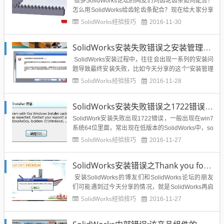
很多SolidWorks论坛的网友们问齿轮齿条如何配合？
怎么用SolidWorks给齿轮齿条配合？现在给大家分享
一下使用SolidWorks的机械配合给齿轮齿条配合，效
SolidWorks经验技巧
2016-11-30
果如下：SolidWorks对齿轮齿条进行配合的方法步骤
如下：1.首先生成所需要的源文件，当然我给大家生
SolidWorks安装失败错误之安装管理程序无法找到此驱动器
成了已经，大家可...
SolidWorks安装过程中，往往会出现一系列的安装问
题导致最终安装失败，比如今天分享的这个“安装管理
程序无法找到此驱动器”导致SolidWorks安装失败的问
SolidWorks经验技巧
2016-11-28
题，SolidWorks安装失败错误的界面如图：其解决办
法如下供参考：点击确定之后继续安装，如果安装失
SolidWorks安装失败错误之1722错误该如何解决？
败则有卸载软件如360等...
SolidWork安装失败出现1722错误，一般出现在win7
系统64位里面，常出现在低版本的SolidWorks中，so
lidworks2008安装时出现的1722错误：SolidWorks 2
SolidWorks经验技巧
2016-11-27
008 SP0 -- 错误 1722 。There is a problem with this
Win...
SolidWorks安装错误之Thank you for using SolidSQUAD's SolidWorks 2011 release解决办法
安装SolidWorks的博友们和SolidWorks论坛的朋友
们可能遇到过今天分享的情况，就是SolidWorks再启
动的时候会出现“Thank you for using SolidSQUAD's
SolidWorks经验技巧
2016-11-27
SolidWorks 2011 release!”的错误弹出框，尤其是Sol
i...