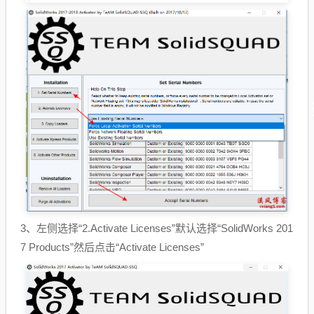
3、左侧选择“2.Activate Licenses”默认选择“SolidWorks 201
7 Products”然后点击“Activate Licenses”