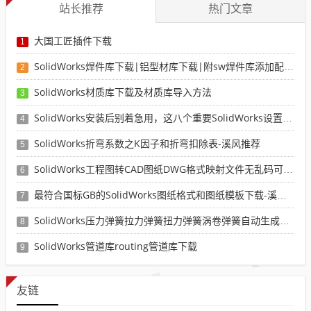
站长推荐
热门文章
大国工匠插件下载
1
SolidWorks焊件库下载|铝型材库下载|附sw焊件库添加配置使用教程
2
SolidWorks材质库下载及材质库导入方法
3
SolidWorks安装后别着急用，这八个重要SolidWorks设置可以提高你的画图效率
4
SolidWorks折弯系数之K因子和折弯扣除表-溪风推荐
5
SolidWorks工程图转CAD图纸DWG格式映射文件无乱码可分层-溪风亲测推荐
6
最符合国标GB的SolidWorks图纸格式和图纸模板下载-溪风专用版
7
SolidWorks压力弹簧拉力弹簧扭力弹簧涡卷弹簧自动生成宏程序下载
8
SolidWorks管道库routing管道库下载
9
友链