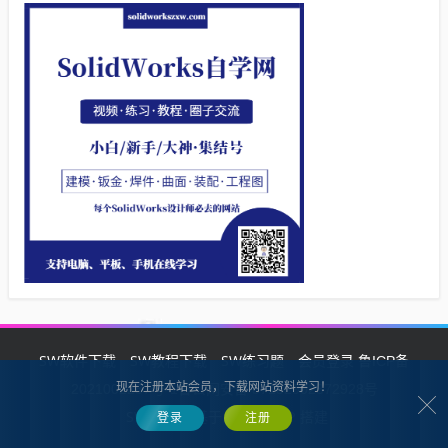
SW软件下载
SW教程下载
SW练习题
会员登录
鲁ICP备
现在注册本站会员，下载网站资料学习！
2021002287号-1鲁公网安备 37132902372928号
SW自学网
Z-BlogPHP
基于
搭建
登录
注册