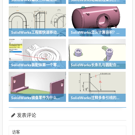
SolidWorks工程图快速移动视图位置技巧，溪风实战分享
SolidWorks怎么计算容积？容器的体积？
SolidWorks装配体第一个零件怎么固定到中心原点？90%的人一开始就做错了
SolidWorks长条孔与圆配合，槽口与圆配合超快方法
SolidWorks镜像零件为什么不对称？镜像命令使用详解
SolidWorks注释多条引线的方法步骤
发表评论