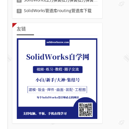
8
SolidWorks管道库routing管道库下载
9
友链