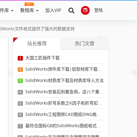
件库
教程库
加入VIP
登陆
lidWorks文件格式提供了强大的数据支持
站长推荐
热门文章
大国工匠插件下载
1
SolidWorks焊件库下载|铝型材库下载|附sw焊件库添加配置使用教程
2
SolidWorks材质库下载及材质库导入方法
3
SolidWorks安装后别着急用，这八个重要SolidWorks设置可以提高你的画图效率
4
SolidWorks折弯系数之K因子和折弯扣除表-溪风推荐
5
SolidWorks工程图转CAD图纸DWG格式映射文件无乱码可分层-溪风亲测推荐
6
最符合国标GB的SolidWorks图纸格式和图纸模板下载-溪风专用版
7
SolidWorks压力弹簧拉力弹簧扭力弹簧涡卷弹簧自动生成宏程序下载