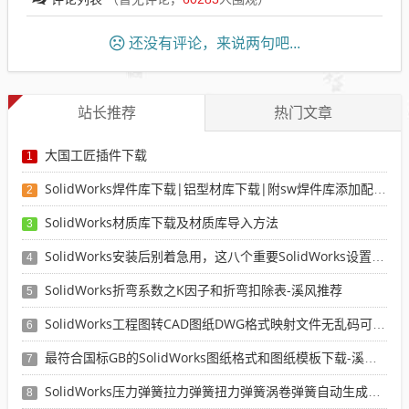
还没有评论，来说两句吧...
站长推荐
热门文章
大国工匠插件下载
1
SolidWorks焊件库下载|铝型材库下载|附sw焊件库添加配置使用教程
2
SolidWorks材质库下载及材质库导入方法
3
SolidWorks安装后别着急用，这八个重要SolidWorks设置可以提高你的画图效率
4
SolidWorks折弯系数之K因子和折弯扣除表-溪风推荐
5
SolidWorks工程图转CAD图纸DWG格式映射文件无乱码可分层-溪风亲测推荐
6
最符合国标GB的SolidWorks图纸格式和图纸模板下载-溪风专用版
7
SolidWorks压力弹簧拉力弹簧扭力弹簧涡卷弹簧自动生成宏程序下载
8