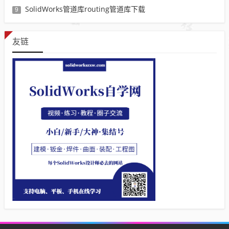
SolidWorks管道库routing管道库下载
9
友链