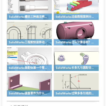
SolidWorks螺纹三种画法辨析异同：装饰螺纹线、螺柱向导、螺纹特征
SolidWorks动画教程案例分享之圆管分料动画，重力自然滑落
SolidWorks工程图快速移动视图位置技巧，溪风实战分享
SolidWorks怎么计算容积？容器的体积？
SolidWorks装配体第一个零件怎么固定到中心原点？90%的人一开始就做错了
SolidWorks长条孔与圆配合，槽口与圆配合超快方法
SolidWorks镜像零件为什么不对称？镜像命令使用详解
SolidWorks注释多条引线的方法步骤