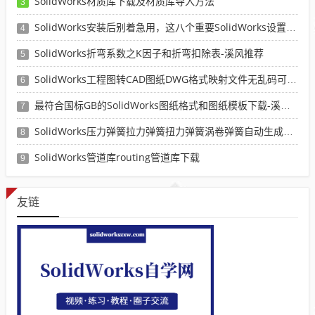
SolidWorks材质库下载及材质库导入方法
3
SolidWorks安装后别着急用，这八个重要SolidWorks设置可以提高你的画图效率
4
SolidWorks折弯系数之K因子和折弯扣除表-溪风推荐
5
SolidWorks工程图转CAD图纸DWG格式映射文件无乱码可分层-溪风亲测推荐
6
最符合国标GB的SolidWorks图纸格式和图纸模板下载-溪风专用版
7
SolidWorks压力弹簧拉力弹簧扭力弹簧涡卷弹簧自动生成宏程序下载
8
SolidWorks管道库routing管道库下载
9
友链