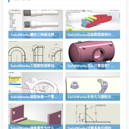
SolidWorks螺纹三种画法辨析异同：装饰螺纹线、螺柱向导、螺纹特征
SolidWorks动画教程案例分享之圆管分料动画，重力自然滑落
SolidWorks工程图快速移动视图位置技巧，溪风实战分享
SolidWorks怎么计算容积？容器的体积？
SolidWorks装配体第一个零件怎么固定到中心原点？90%的人一开始就做错了
SolidWorks长条孔与圆配合，槽口与圆配合超快方法
SolidWorks镜像零件为什么不对称？镜像命令使用详解
SolidWorks注释多条引线的方法步骤