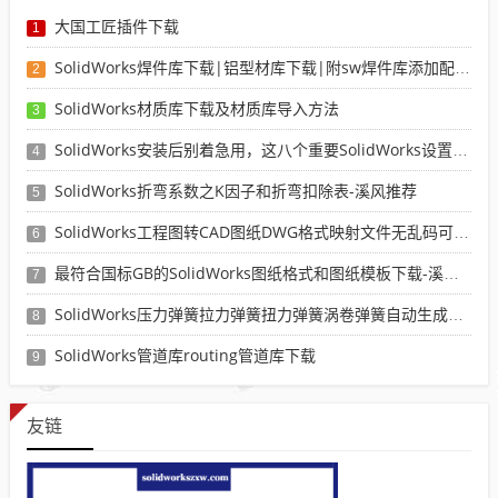
大国工匠插件下载
1
SolidWorks焊件库下载|铝型材库下载|附sw焊件库添加配置使用教程
2
SolidWorks材质库下载及材质库导入方法
3
SolidWorks安装后别着急用，这八个重要SolidWorks设置可以提高你的画图效率
4
SolidWorks折弯系数之K因子和折弯扣除表-溪风推荐
5
SolidWorks工程图转CAD图纸DWG格式映射文件无乱码可分层-溪风亲测推荐
6
最符合国标GB的SolidWorks图纸格式和图纸模板下载-溪风专用版
7
SolidWorks压力弹簧拉力弹簧扭力弹簧涡卷弹簧自动生成宏程序下载
8
SolidWorks管道库routing管道库下载
9
友链