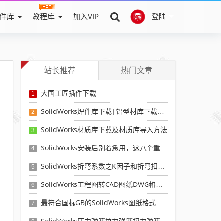
件库
教程库
加入VIP
登陆
站长推荐
热门文章
大国工匠插件下载
1
SolidWorks焊件库下载|铝型材库下载|附sw焊件库添加配置使用教程
2
SolidWorks材质库下载及材质库导入方法
3
SolidWorks安装后别着急用，这八个重要SolidWorks设置可以提高你的画图效率
4
SolidWorks折弯系数之K因子和折弯扣除表-溪风推荐
5
SolidWorks工程图转CAD图纸DWG格式映射文件无乱码可分层-溪风亲测推荐
6
最符合国标GB的SolidWorks图纸格式和图纸模板下载-溪风专用版
7
SolidWorks压力弹簧拉力弹簧扭力弹簧涡卷弹簧自动生成宏程序下载