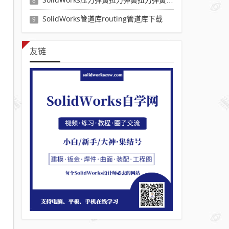
8
SolidWorks管道库routing管道库下载
9
友链