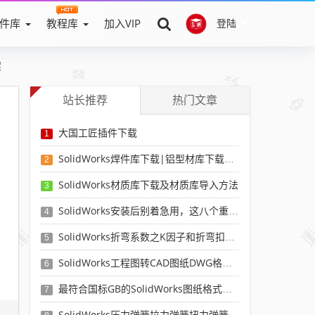
件库
教程库
加入VIP
登陆
案
站长推荐
热门文章
大国工匠插件下载
1
SolidWorks焊件库下载|铝型材库下载|附sw焊件库添加配置使用教程
2
SolidWorks材质库下载及材质库导入方法
3
SolidWorks安装后别着急用，这八个重要SolidWorks设置可以提高你的画图效率
4
SolidWorks折弯系数之K因子和折弯扣除表-溪风推荐
5
SolidWorks工程图转CAD图纸DWG格式映射文件无乱码可分层-溪风亲测推荐
6
最符合国标GB的SolidWorks图纸格式和图纸模板下载-溪风专用版
7
SolidWorks压力弹簧拉力弹簧扭力弹簧涡卷弹簧自动生成宏程序下载