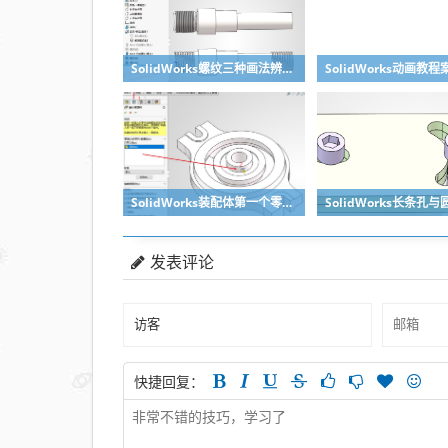
SolidWorks螺纹三种画法辨析异同：装饰螺纹线、螺柱向导、螺纹特征
SolidWorks装配体第一个零件怎么固定到中心原点？90%的人一开始就做错了
发表评论
快捷回复：