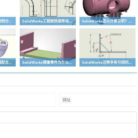
SolidWorks动画教程案例分享之圆管分料动画，重力自然滑落
SolidWorks工程图快速移动视图位置技巧，溪风实战分享
SolidWorks怎么计算容积？容器的体积？
SolidWorks长条孔与圆配合，槽口与圆配合超快方法
SolidWorks镜像零件为什么不对称？镜像命令使用详解
SolidWorks注释多条引线的方法步骤