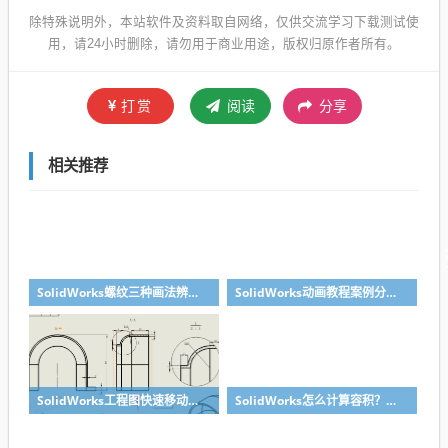
除特殊说明外，本站软件及资料取自网络，仅供交流学习下载测试使
用，请24小时删除，请勿用于商业用途，版权归原作者所有。
打赏
阅读
分享
相关推荐
SolidWorks螺纹三种画法辨析异同：装饰螺纹线、螺柱向导、螺纹特征
SolidWorks动画教程案例分享之圆管分料动画，重力自然滑落
SolidWorks工程图快速移动视图位置技巧，溪风实战分享
SolidWorks怎么计算容积？容器的体积？