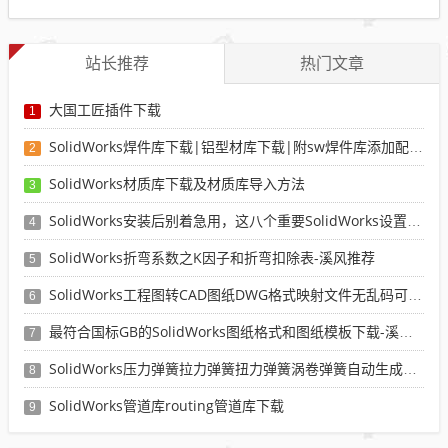
站长推荐
热门文章
大国工匠插件下载
1
SolidWorks焊件库下载|铝型材库下载|附sw焊件库添加配置使用教程
2
SolidWorks材质库下载及材质库导入方法
3
SolidWorks安装后别着急用，这八个重要SolidWorks设置可以提高你的画图效率
4
SolidWorks折弯系数之K因子和折弯扣除表-溪风推荐
5
SolidWorks工程图转CAD图纸DWG格式映射文件无乱码可分层-溪风亲测推荐
6
最符合国标GB的SolidWorks图纸格式和图纸模板下载-溪风专用版
7
SolidWorks压力弹簧拉力弹簧扭力弹簧涡卷弹簧自动生成宏程序下载
8
SolidWorks管道库routing管道库下载
9