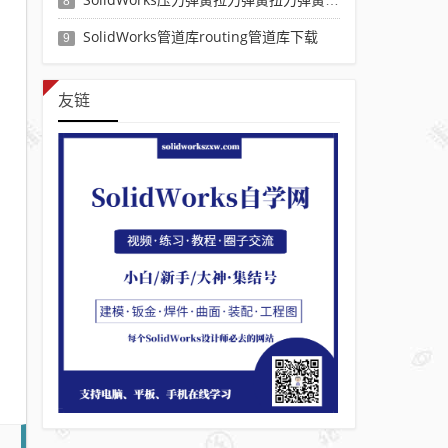
8
SolidWorks管道库routing管道库下载
9
友链