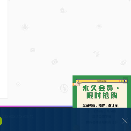
×
132902372928号