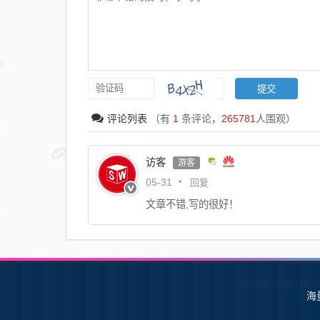
评论列表
（有
1
条评论，
265781
人围观）
访客
游客
回复
05-31
文章不错,写的很好！
SW软件下载
S
海