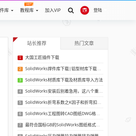
件库
教程库
加入VIP
登陆
站长推荐
热门文章
大国工匠插件下载
1
SolidWorks焊件库下载|铝型材库下载|附sw焊件库添加配置使用教程
2
SolidWorks材质库下载及材质库导入方法
3
SolidWorks安装后别着急用，这八个重要SolidWorks设置可以提高你的画图效率
4
SolidWorks折弯系数之K因子和折弯扣除表-溪风推荐
5
SolidWorks工程图转CAD图纸DWG格式映射文件无乱码可分层-溪风亲测推荐
6
最符合国标GB的SolidWorks图纸格式和图纸模板下载-溪风专用版
7
SolidWorks压力弹簧拉力弹簧扭力弹簧涡卷弹簧自动生成宏程序下载