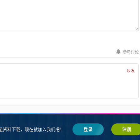
参与讨论
沙发
W教程下载
SW练习题
会员登录
鲁ICP备2021002287号-1鲁公网安备 37
量资料下载，现在就加入我们吧！
登录
注册
SW自学网
Z-BlogPHP
基于
搭建