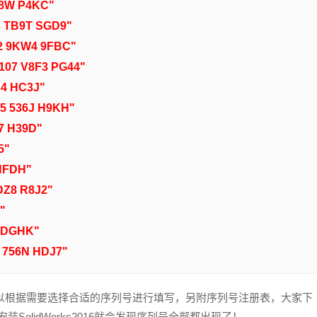
B8W P4KC"
3 TB9T SGD9"
2 9KW4 9FBC"
107 V8F3 PG44"
B4 HC3J"
55 536J H9KH"
Y7 H39D"
5"
 HFDH"
MDZ8 R8J2"
"
F DGHK"
9 756N HDJ7"
，大家可以根据需要选择合适的序列号进行填写，另附序列号注册表，大家下
SolidWorks2016就会发现序列号全部都出现了！