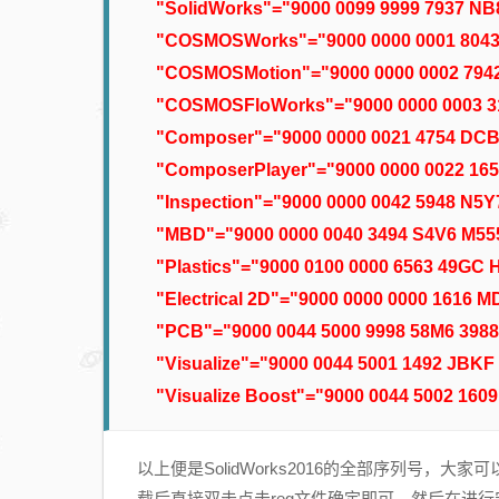
"SolidWorks"="9000 0099 9999 7937 N
"COSMOSWorks"="9000 0000 0001 804
"COSMOSMotion"="9000 0000 0002 794
"COSMOSFloWorks"="9000 0000 0003 3
"Composer"="9000 0000 0021 4754 DC
"ComposerPlayer"="9000 0000 0022 16
"Inspection"="9000 0000 0042 5948 N5
"MBD"="9000 0000 0040 3494 S4V6 M55
"Plastics"="9000 0100 0000 6563 49GC
"Electrical 2D"="9000 0000 0000 1616 
"PCB"="9000 0044 5000 9998 58M6 3988
"Visualize"="9000 0044 5001 1492 JBK
"Visualize Boost"="9000 0044 5002 160
以上便是SolidWorks2016的全部序列号
载后直接双击点击reg文件确定即可，然后在进行安装