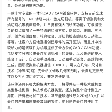
量、条形码扫描等功能。
一款非常专业的一体化CAD / CAM钣金软件，支持目前全球
所有型号的 CNC 转塔冲床、激光切割机、等离子切割机和火
焰切割机等机床设备，并且拥有强大的绘图功能，可根据钣
金的特点增加了一些特殊的绘图方式，例如口、腰圆、三角
形、倒角和倒圆角、轮廓捏合、形状的检查编辑及自动修正
等等，让客户方便地直接创建零件的展开图形。而且其中比
较给力的是该软件为机器提供了全方位的CAD / CAM功能，
包括支持分拣和堆叠连接到机器上的设备，以及先进的技术
结合了设计，自动和手动处理，自动和手动嵌套，高效的NC
生成，图形模拟和机器通信（DNC），可以在几何、尺寸和
技术（冲压/切割）完全相关修改几何图形时，会自动更新尺
寸以及打孔或切割定义，非常方便使用。
该软件还具有强大的解决方案，可将零件从一种技术或机器
类型移植到另一种技术或机器类型，还支持整个设计到生产
周期、所有板材加工技术，甚至能够通过导入2D或3D文件以
最佳的产量和质量嵌套您的零件，绝对是你最佳的使用工
具。