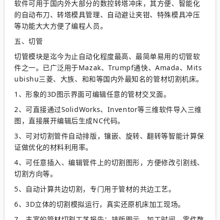
软件可用于国内外大部分的数控转塔冲床，其方便、智能化
的自动布刀、转塔模具管理、自动避让夹钳、特殊模具冲压
等功能大大方便了编程人员。
五、切管
切管模块是迄今为止自动化程度最高、最简单易用的切管软
件之一。已广泛用于Mazak、Trumpf通快、Amada、Mits
ubishu三菱、大族、和和等国内外最知名的管材切割机床。
1、形象的3D图示界面可编辑任意的管材交叉面。
2、可直接通过SolidWorks、Inventor等三维软件导入三维
图，直接展开编辑后生成NC代码。
3、可对切割管件自动排版，镶嵌、旋转、翻转等智能计算保
证做优化的材料利用率。
4、可任意插入、编辑管件上的切割图形，方便修改引割线、
切割方向等。
5、自动计算共边切割，专门用于管材的共边工艺。
6、3D立体的切割模拟运行，真实还原机床加工现场。
7、丰富的管材切割工艺报告：排版图示、加工时间、零件数