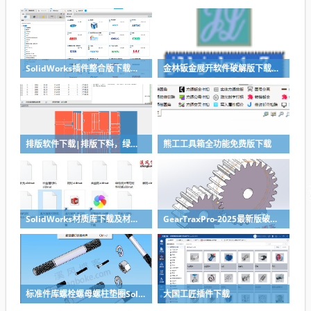
SolidWorks插件整合版下载，适合各个版本SolidWorks
金林钣金展开软件破解版下载与安装使用教程
排版软件下载|排版下料，绿色免安装
熊工工具箱全功能免费版下载
SolidWorks材质库下载及材质库导入方法
GearTraxPro-2025最新版破解版下载，免注册免破解直接用SolidWorks齿轮/链轮/带轮插件
标准件库螺栓螺母螺柱垫圈SolidWorks标准件插件
大国工匠插件下载