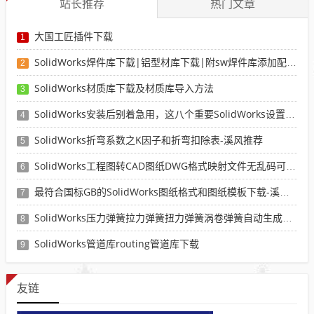
站长推荐
热门文章
大国工匠插件下载
1
SolidWorks焊件库下载|铝型材库下载|附sw焊件库添加配置使用教程
2
SolidWorks材质库下载及材质库导入方法
3
SolidWorks安装后别着急用，这八个重要SolidWorks设置可以提高你的画图效率
4
SolidWorks折弯系数之K因子和折弯扣除表-溪风推荐
5
SolidWorks工程图转CAD图纸DWG格式映射文件无乱码可分层-溪风亲测推荐
6
最符合国标GB的SolidWorks图纸格式和图纸模板下载-溪风专用版
7
SolidWorks压力弹簧拉力弹簧扭力弹簧涡卷弹簧自动生成宏程序下载
8
SolidWorks管道库routing管道库下载
9
友链