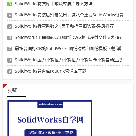
SolidWorks材质库下载及材质库导入方法
3
SolidWorks安装后别着急用，这八个重要SolidWorks设置可以提高你的画图效率
4
SolidWorks折弯系数之K因子和折弯扣除表-溪风推荐
5
SolidWorks工程图转CAD图纸DWG格式映射文件无乱码可分层-溪风亲测推荐
6
最符合国标GB的SolidWorks图纸格式和图纸模板下载-溪风专用版
7
SolidWorks压力弹簧拉力弹簧扭力弹簧涡卷弹簧自动生成宏程序下载
8
SolidWorks管道库routing管道库下载
9
友链