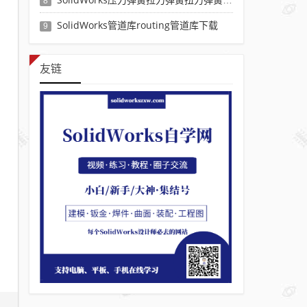
8
SolidWorks管道库routing管道库下载
9
友链