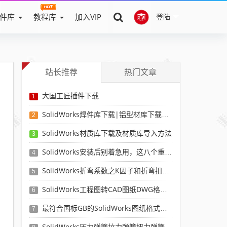
件库
教程库
加入VIP
登陆
站长推荐
热门文章
大国工匠插件下载
1
SolidWorks焊件库下载|铝型材库下载|附sw焊件库添加配置使用教程
2
SolidWorks材质库下载及材质库导入方法
3
SolidWorks安装后别着急用，这八个重要SolidWorks设置可以提高你的画图效率
4
SolidWorks折弯系数之K因子和折弯扣除表-溪风推荐
5
SolidWorks工程图转CAD图纸DWG格式映射文件无乱码可分层-溪风亲测推荐
6
最符合国标GB的SolidWorks图纸格式和图纸模板下载-溪风专用版
7
SolidWorks压力弹簧拉力弹簧扭力弹簧涡卷弹簧自动生成宏程序下载