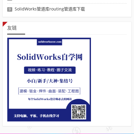
SolidWorks管道库routing管道库下载
9
友链