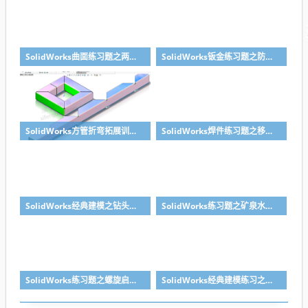
SolidWorks曲面练习题之两步踢凳建模，看似曲面实则特征
SolidWorks钣金练习题之防松档卡建模，钣金命令综合练习
SolidWorks方管折弯拓展训练，你会了吗？
SolidWorks焊件练习题之移动小矮凳，思路对了就不难
SolidWorks经典建模之钻头刀具的绘制，螺纹收尾是关键技巧
SolidWorks练习题之矿泉水瓶的绘制，难度不大主要是顶部螺纹的处理
SolidWorks练习题之螺旋启瓶器，螺旋头是关键
SolidWorks经典建模练习之丝锥攻丝钻头的绘制，常规命令练习