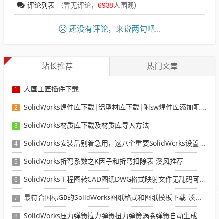
评论列表
（暂无评论，
6938
人围观）
还没有评论，来说两句吧...
站长推荐
热门文章
大国工匠插件下载
1
SolidWorks焊件库下载|铝型材库下载|附sw焊件库添加配置使用教程
2
SolidWorks材质库下载及材质库导入方法
3
SolidWorks安装后别着急用，这八个重要SolidWorks设置可以提高你的画图效率
4
SolidWorks折弯系数之K因子和折弯扣除表-溪风推荐
5
SolidWorks工程图转CAD图纸DWG格式映射文件无乱码可分层-溪风亲测推荐
6
最符合国标GB的SolidWorks图纸格式和图纸模板下载-溪风专用版
7
SolidWorks压力弹簧拉力弹簧扭力弹簧涡卷弹簧自动生成宏程序下载
8