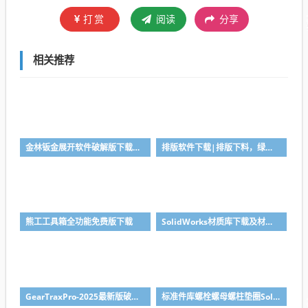
打赏
阅读
分享
相关推荐
金林钣金展开软件破解版下载与安装使用教程
排版软件下载|排版下料，绿色免安装
熊工工具箱全功能免费版下载
SolidWorks材质库下载及材质库导入方法
GearTraxPro-2025最新版破解版下载，免注册免破解直接用SolidWorks齿轮/链轮/带轮插件
标准件库螺栓螺母螺柱垫圈SolidWorks标准件插件