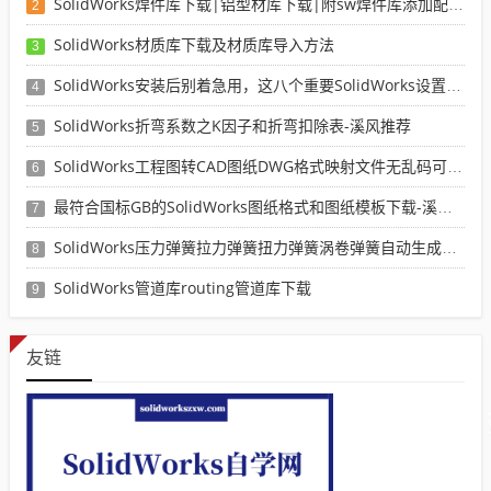
SolidWorks焊件库下载|铝型材库下载|附sw焊件库添加配置使用教程
2
SolidWorks材质库下载及材质库导入方法
3
SolidWorks安装后别着急用，这八个重要SolidWorks设置可以提高你的画图效率
4
SolidWorks折弯系数之K因子和折弯扣除表-溪风推荐
5
SolidWorks工程图转CAD图纸DWG格式映射文件无乱码可分层-溪风亲测推荐
6
最符合国标GB的SolidWorks图纸格式和图纸模板下载-溪风专用版
7
SolidWorks压力弹簧拉力弹簧扭力弹簧涡卷弹簧自动生成宏程序下载
8
SolidWorks管道库routing管道库下载
9
友链