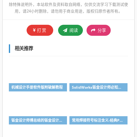
除特殊说明外，本站软件及资料取自网络，仅供交流学习下载测试使
用，请24小时删除，请勿用于商业用途，版权归原作者所有。
打赏
阅读
分享
相关推荐
机械设计手册软件版附破解教程
SolidWorks钣金设计师必知的钣金设计加工常识，知识储备很重要
钣金设计师傅总结的钣金设计要诀，折弯经验堪称武功秘籍
常用焊接符号标注含义-经典PPT讲解收藏