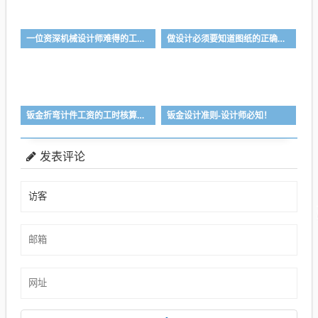
一位资深机械设计师难得的工作经验与感悟
做设计必须要知道图纸的正确绘制-三一大企业内部常见图纸错误培训-溪风推荐
钣金折弯计件工资的工时核算方法推荐
钣金设计准则-设计师必知！
发表评论