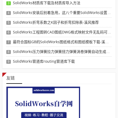
SolidWorks材质库下载及材质库导入方法
3
SolidWorks安装后别着急用，这八个重要SolidWorks设置可以提高你的画图效率
4
SolidWorks折弯系数之K因子和折弯扣除表-溪风推荐
5
SolidWorks工程图转CAD图纸DWG格式映射文件无乱码可分层-溪风亲测推荐
6
最符合国标GB的SolidWorks图纸格式和图纸模板下载-溪风专用版
7
SolidWorks压力弹簧拉力弹簧扭力弹簧涡卷弹簧自动生成宏程序下载
8
SolidWorks管道库routing管道库下载
9
友链